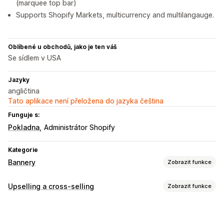
(marquee top bar)
Supports Shopify Markets, multicurrency and multilangauge.
Oblíbené u obchodů, jako je ten váš
Se sídlem v USA
Jazyky
angličtina
Tato aplikace není přeložena do jazyka čeština
Funguje s:
Pokladna
Administrátor Shopify
Kategorie
Bannery
Zobrazit funkce
Typ banneru
Upselling a cross-selling
Zobrazit funkce
Oznamovací lišta
Doprava zdarma
Více oznámení
Přizpůsobení
Notifikace
Stránka produktu
Propagační
Upselling v košíku
Upselling na pokladně