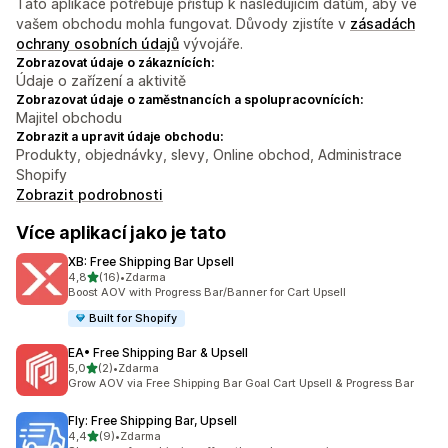
Tato aplikace potřebuje přístup k následujícím datům, aby ve
vašem obchodu mohla fungovat. Důvody zjistíte v
zásadách
ochrany osobních údajů
vývojáře.
Zobrazovat údaje o zákaznících:
Údaje o zařízení a aktivitě
Zobrazovat údaje o zaměstnancích a spolupracovnících:
Majitel obchodu
Zobrazit a upravit údaje obchodu:
Produkty, objednávky, slevy, Online obchod, Administrace
Shopify
Zobrazit podrobnosti
Více aplikací jako je tato
XB: Free Shipping Bar Upsell
z 5 hvězd
4,8
(16)
•
Zdarma
Celkový počet recenzí: 16
Boost AOV with Progress Bar/Banner for Cart Upsell
Built for Shopify
EA• Free Shipping Bar & Upsell
z 5 hvězd
5,0
(2)
•
Zdarma
Celkový počet recenzí: 2
Grow AOV via Free Shipping Bar Goal Cart Upsell & Progress Bar
Fly: Free Shipping Bar, Upsell
z 5 hvězd
4,4
(9)
•
Zdarma
Celkový počet recenzí: 9