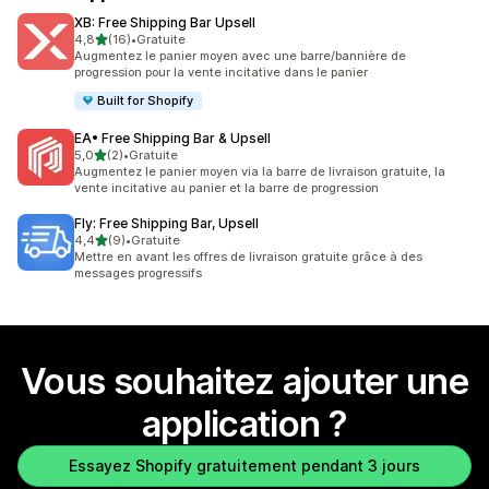
XB: Free Shipping Bar Upsell
étoile(s) sur 5
4,8
(16)
•
Gratuite
16 avis au total
Augmentez le panier moyen avec une barre/bannière de
progression pour la vente incitative dans le panier
Built for Shopify
EA• Free Shipping Bar & Upsell
étoile(s) sur 5
5,0
(2)
•
Gratuite
2 avis au total
Augmentez le panier moyen via la barre de livraison gratuite, la
vente incitative au panier et la barre de progression
Fly: Free Shipping Bar, Upsell
étoile(s) sur 5
4,4
(9)
•
Gratuite
9 avis au total
Mettre en avant les offres de livraison gratuite grâce à des
messages progressifs
Vous souhaitez ajouter une
application ?
Essayez Shopify gratuitement pendant 3 jours