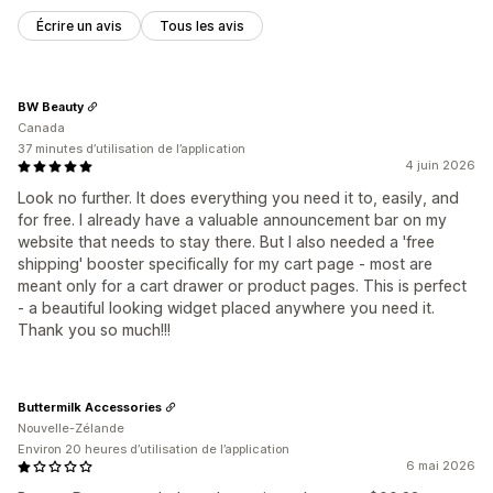
Réductions échelonnées
Recommandations basées sur l’IA
Écrire un avis
Tous les avis
Analyses de données
Taux de conversion
BW Beauty
Canada
37 minutes d’utilisation de l’application
4 juin 2026
Look no further. It does everything you need it to, easily, and
for free. I already have a valuable announcement bar on my
website that needs to stay there. But I also needed a 'free
shipping' booster specifically for my cart page - most are
meant only for a cart drawer or product pages. This is perfect
- a beautiful looking widget placed anywhere you need it.
Thank you so much!!!
Buttermilk Accessories
Nouvelle-Zélande
Environ 20 heures d’utilisation de l’application
6 mai 2026