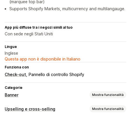
(marquee top bar)
Supports Shopify Markets, multicurrency and multilangauge.
App più diffuse tra i negozi simili al tuo
Con sede negli Stati Uniti
Lingue
Inglese
Questa app non è disponibile in Italiano
Funziona con
Check-out
Pannello di controllo Shopify
Categorie
Banner
Mostra funzionalità
Tipo di banner
Upselling e cross-selling
Mostra funzionalità
Barra degli annunci
Spedizione gratuita
Multiannuncio
Personalizzazione
Notifica
Pagina del prodotto
Promozionale
Upselling nel carrello
Upselling al check-out