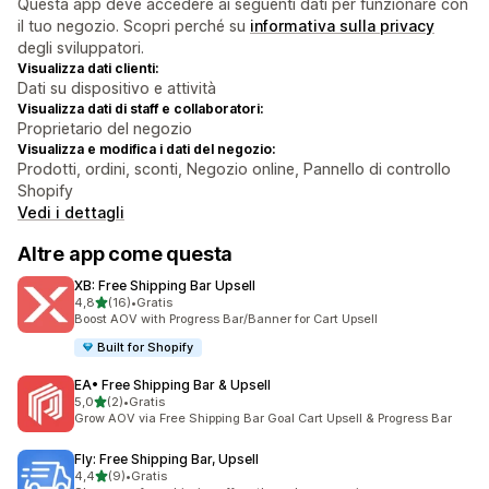
Questa app deve accedere ai seguenti dati per funzionare con
il tuo negozio. Scopri perché su
informativa sulla privacy
degli sviluppatori.
Visualizza dati clienti:
Dati su dispositivo e attività
Visualizza dati di staff e collaboratori:
Proprietario del negozio
Visualizza e modifica i dati del negozio:
Prodotti, ordini, sconti, Negozio online, Pannello di controllo
Shopify
Vedi i dettagli
Altre app come questa
XB: Free Shipping Bar Upsell
stelle su 5
4,8
(16)
•
Gratis
16 recensioni totali
Boost AOV with Progress Bar/Banner for Cart Upsell
Built for Shopify
EA• Free Shipping Bar & Upsell
stelle su 5
5,0
(2)
•
Gratis
2 recensioni totali
Grow AOV via Free Shipping Bar Goal Cart Upsell & Progress Bar
Fly: Free Shipping Bar, Upsell
stelle su 5
4,4
(9)
•
Gratis
9 recensioni totali