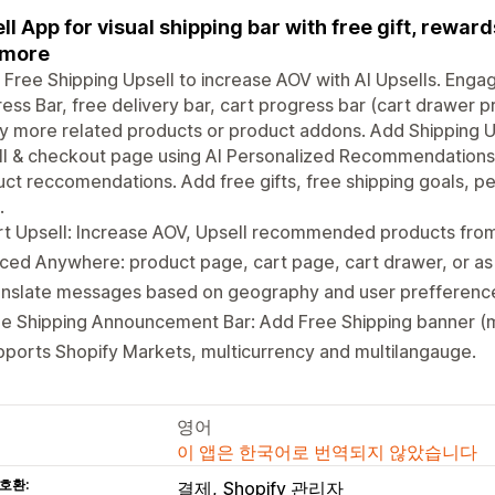
ll App for visual shipping bar with free gift, rewar
 more
 Free Shipping Upsell to increase AOV with AI Upsells. Eng
ess Bar, free delivery bar, cart progress bar (cart drawer 
y more related products or product addons. Add Shipping U
ll & checkout page using AI Personalized Recommendations
ct reccomendations. Add free gifts, free shipping goals, p
.
t Upsell: Increase AOV, Upsell recommended products from 
ced Anywhere: product page, cart page, cart drawer, or a
anslate messages based on geography and user prefferenc
ee Shipping Announcement Bar: Add Free Shipping banner (
ports Shopify Markets, multicurrency and multilangauge.
영어
이 앱은 한국어로 번역되지 않았습니다
호환:
결제
Shopify 관리자