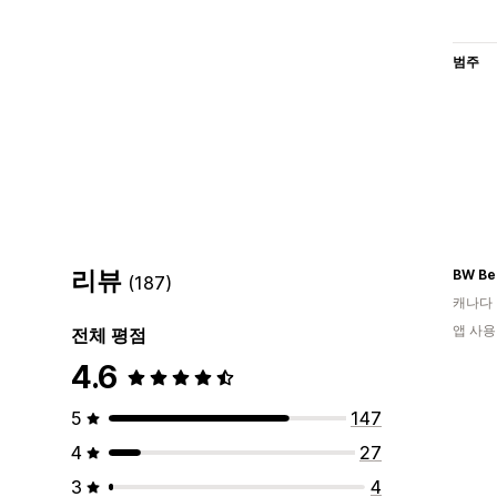
범주
리뷰
BW Be
(187)
캐나다
앱 사용
전체 평점
4.6
5
147
4
27
3
4