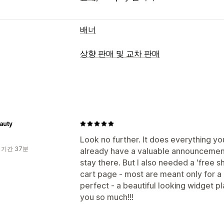
배너
배너 유형
상향 판매 및 교차 판매
공지 사항 표시줄
무료 배송
여러 공지
맞춤 설정
맞춤 설정
카트 상향 판매
결제 상향 판매
제품 페
배너 위치
애니메이션
고정 디스플레이
진행률 표시줄
원클릭 추가 기능
카트 
사용자 지정 CSS
이모티콘
여러 언어
여러 언어
auty
캠페인 타게팅
행동 타게팅
제안 및 권장 사항
Look no further. It does everything you 
분석 및 보고
 기간 37분
already have a valuable announcement
무료 기프트
무료 배송
제품 추가 옵션
실적 추적
stay there. But I also needed a 'free s
트래픽 보고서
수량 할인
계층별 할인
AI 권장 사항
cart page - most are meant only for a 
분석
perfect - a beautiful looking widget 
you so much!!!
전환율