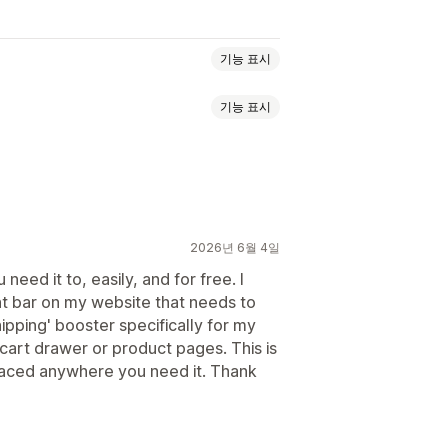
기능 표시
기능 표시
알림
제품 페이지
홍보형
이지 상향 판매
공지 사항 표시줄
링크 및 버튼
배경
색상 및 글꼴
서랍
사용자 지정 CSS
여러 통화
모바일 반응형
일정
지역 타게팅
2026년 6월 4일
need it to, easily, and for free. I
 bar on my website that needs to
추천 제품
함께 자주 구매하는 제품
hipping' booster specifically for my
cart drawer or product pages. This is
placed anywhere you need it. Thank