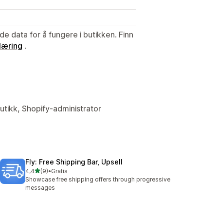
de data for å fungere i butikken. Finn
læring
.
butikk, Shopify-administrator
Fly: Free Shipping Bar, Upsell
av 5 stjerner
4,4
(9)
•
Gratis
Totalt 9 omtaler
Showcase free shipping offers through progressive
messages