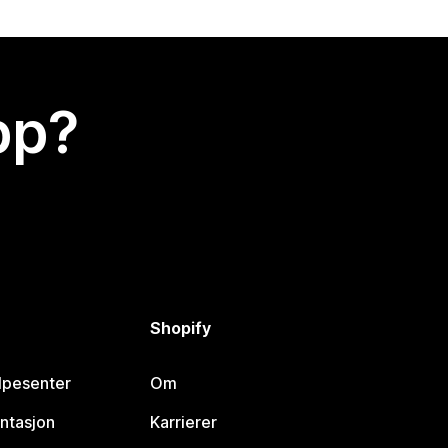
app?
Shopify
lpesenter
Om
ntasjon
Karrierer