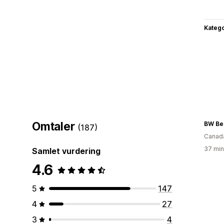
Katego
Omtaler
BW Be
(187)
Canad
37 min
Samlet vurdering
4.6
5
147
4
27
3
4