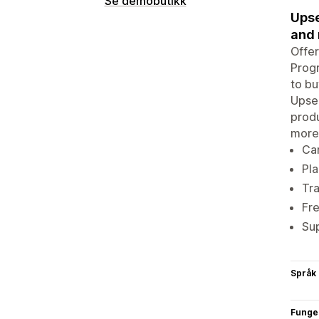
Se demobutikk
Upse
and
Offer
Progr
to bu
Upse
produ
more
Car
Pla
Tr
Fr
Sup
Språk
Funge