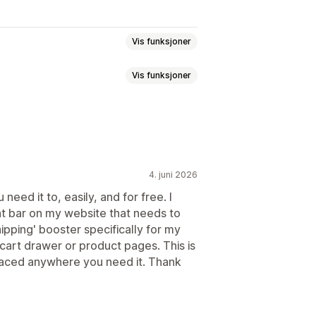
Vis funksjoner
Vis funksjoner
nngjøring
Varsel
Produktside
n
Mersalg på produktside
leggsprogrammer med ett klikk
visning
Lenker og knapper
valuta
Flere språk
4. juni 2026
asset CSS
Emojier
Flere språk
need it to, easily, and for free. I
retting
Kampanjemålretting
 bar on my website that needs to
ogrammer for produkter
hipping' booster specifically for my
mmen
Volumrabatter
cart drawer or product pages. This is
ger
placed anywhere you need it. Thank