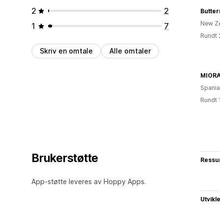
2
2
Butter
New Z
1
7
Rundt 
Skriv en omtale
Alle omtaler
MIORA
Spania
Rundt 
Brukerstøtte
Ressu
App-støtte leveres av Hoppy Apps.
Utvikl