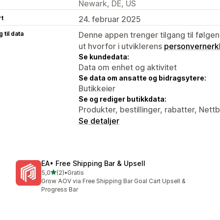
Newark, DE, US
rt
24. februar 2025
 til data
Denne appen trenger tilgang til følgen
ut hvorfor i utviklerens
personvernerk
Se kundedata:
Data om enhet og aktivitet
Se data om ansatte og bidragsytere:
Butikkeier
Se og rediger butikkdata:
Produkter, bestillinger, rabatter, Nett
Se detaljer
EA• Free Shipping Bar & Upsell
av 5 stjerner
5,0
(2)
•
Gratis
Totalt 2 omtaler
Grow AOV via Free Shipping Bar Goal Cart Upsell &
Progress Bar