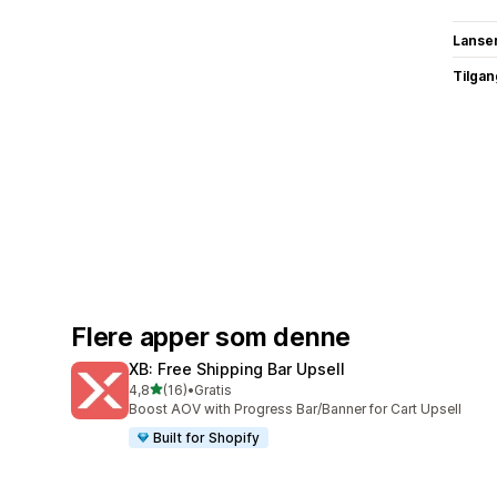
Lanse
Tilgang
Flere apper som denne
XB: Free Shipping Bar Upsell
av 5 stjerner
4,8
(16)
•
Gratis
Totalt 16 omtaler
Boost AOV with Progress Bar/Banner for Cart Upsell
Built for Shopify