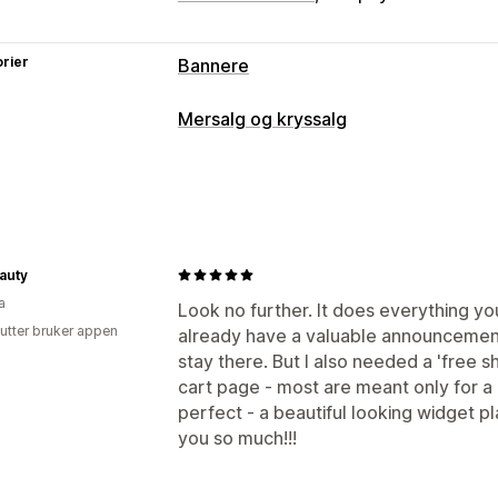
rier
Bannere
Bannertype
Mersalg og kryssalg
Kunngjøringsfelt
Gratis frakt
Multiku
Tilpasning
Kampanje
Mersalg i handlekurv
Mersalg i kasse
Tilpasning
Kunngjøringsfelt
Progresjonsfelt
Til
Bannerposisjon
Animasjoner
Festet 
Handlekurvskuff
Tilpasset CSS
Multi
auty
Bakgrunner
Farge og skrifttype
Tilp
a
Tilbud og anbefalinger
Look no further. It does everything you 
Mobilresponsiv
Planlegging
Geo-mål
utter bruker appen
already have a valuable announcement
Gratis gaver
Gratis frakt
Tilleggspr
Atferdsmålretting
stay there. But I also needed a 'free s
Produktanbefalinger
Kjøpes ofte sa
Analyser og rapportering
cart page - most are meant only for a 
Rabatter på flere nivåer
KI-anbefalin
perfect - a beautiful looking widget 
Ytelsessporing
Trafikkrapporter
you so much!!!
Analyse
Koverteringsrater