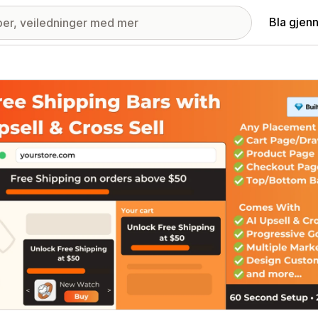
Bla gjen
ri med fremhevede bilder