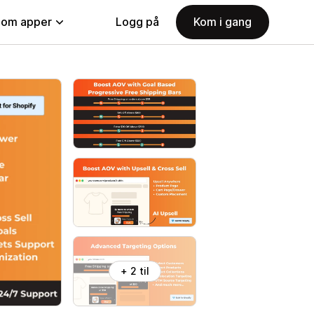
nom apper
Logg på
Kom i gang
+ 2 til