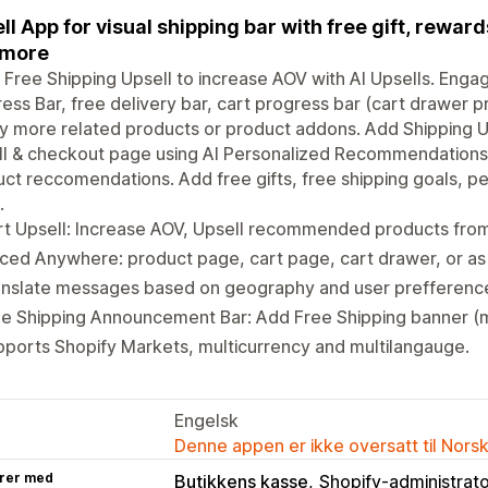
ll App for visual shipping bar with free gift, rewar
 more
 Free Shipping Upsell to increase AOV with AI Upsells. Eng
ess Bar, free delivery bar, cart progress bar (cart drawer 
y more related products or product addons. Add Shipping U
ll & checkout page using AI Personalized Recommendations
ct reccomendations. Add free gifts, free shipping goals, p
.
t Upsell: Increase AOV, Upsell recommended products from 
ced Anywhere: product page, cart page, cart drawer, or a
anslate messages based on geography and user prefferenc
ee Shipping Announcement Bar: Add Free Shipping banner (
ports Shopify Markets, multicurrency and multilangauge.
Engelsk
Denne appen er ikke oversatt til Nors
rer med
Butikkens kasse
Shopify-administrat