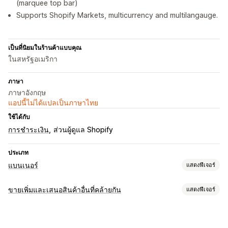
(marquee top bar)
Supports Shopify Markets, multicurrency and multilangauge.
เป็นที่นิยมในร้านค้าแบบคุณ
ในสหรัฐอเมริกา
ภาษา
ภาษาอังกฤษ
แอปนี้ไม่ได้แปลเป็นภาษาไทย
ใช้ได้กับ
การชำระเงิน
ส่วนผู้ดูแล Shopify
ประเภท
แบนเนอร์
แสดงฟีเจอร์
ประเภทแบนเนอร์
ขายเพิ่มและเสนอสินค้าอื่นที่คล้ายกัน
แสดงฟีเจอร์
แถบการประกาศ
การจัดส่งฟรี
ประกาศหลายฉบับ
การแจ้งเตือน
การปรับแต่ง
หน้าสินค้า
ส่งเสริมการขาย
ขายเพิ่มในตะกร้าสินค้า
ขายเพิ่มขณะชำระเงิน