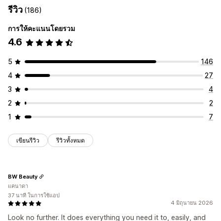
การปรับแต่ง
รีวิว
(186)
ขายเพิ่มในหน้าสินค้า
แถบการประกาศ
แถบความคืบหน้า
ตำแหน่งแบนเนอร์
ภาพเคลื่อนไหว
การแสดงผลแบบยึดตำแหน่ง
ส่วนเสริมในคลิกเดียว
ตะกร้าสินค้าแบบเลื่อนด้านข้าง
การให้คะแนนโดยรวม
ลิงก์และปุ่ม
พื้นหลัง
สีและแบบอักษร
CSS ที่กำหนดเอง
อิโมจิ
CSS ที่กำหนดเอง
หลายสกุลเงิน
หลายภาษา
4.6
หลายภาษา
การเปลี่ยนรูปแบบตามการแสดงผลบนมือถือ
ข้อเสนอและการแนะนำ
การกำหนดเวลา
การกำหนดเป้าหมายทางภูมิศาสตร์
5
146
ของขวัญฟรี
การจัดส่งฟรี
ส่วนเสริมสินค้า
คำแนะนำสินค้า
การกำหนดเป้าหมายแคมเปญ
การกำหนดเป้าหมายพฤติกรรม
4
27
ซื้อเป็นชุดบ่อยๆ
ส่วนลดตามปริมาณ
ส่วนลดตามระดับ
การวิเคราะห์และการรายงาน
3
4
การแนะนำด้วย AI
การติดตามประสิทธิภาพ
รายงานยอดเข้าชมร้านค้า
2
2
การวิเคราะห์
1
7
อัตราคอนเวอร์ชัน
เขียนรีวิว
รีวิวทั้งหมด
BW Beauty
แคนาดา
37 นาที ในการใช้แอป
4 มิถุนายน 2026
Look no further. It does everything you need it to, easily, and