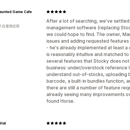
aunted Game Cafe
After a lot of searching, we've settle
 人在使用应用
management software (replacing Stock
we could hope to find. The owner, Marc
issues and adding requested features 
- he's already implemented at least a
is reasonably intuitive and matched to
several features that Stocky does not 
business: under/overstock reference 
understand out-of-stocks, uploading by
barcode, a built-in bundles function, 
there are still a number of feature re
already seeing many improvements ov
found Horse.
Hat