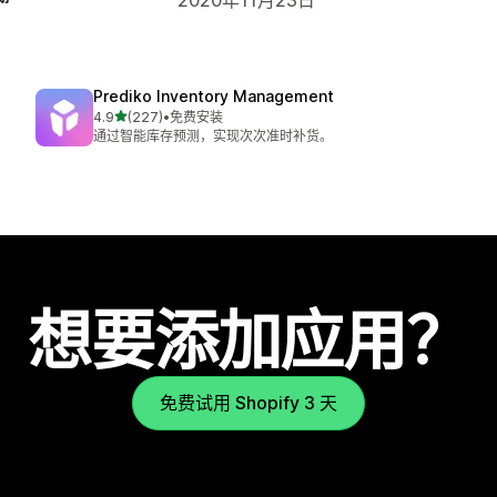
Prediko Inventory Management
星（满分 5 星）
4.9
(227)
•
免费安装
总共 227 条评论
通过智能库存预测，实现次次准时补货。
想要添加应用？
免费试用 Shopify 3 天