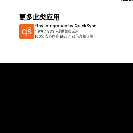
更多此类应用
Etsy Integration by QuickSync
星（满分 5 星）
4.9
(1,933)
•
提供免费试用
总共 1933 条评论
100% 安心同步 Etsy 产品信息和订单！