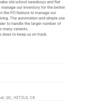
 make old school newsboys and flat
p manage our inventory for the better
n on the PO feature to manage our
iving. The automation and simple use
sier to handle the larger number of
o many variants.
e does to keep us on track.
eal, QC, H2T2L6, CA