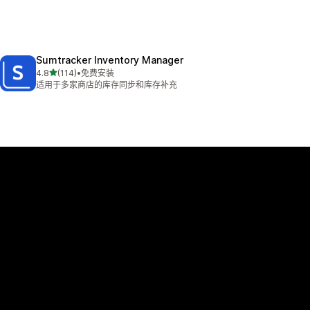
Sumtracker Inventory Manager
星（满分 5 星）
4.8
(114)
•
免费安装
总共 114 条评论
适用于多家商店的库存同步和库存补充