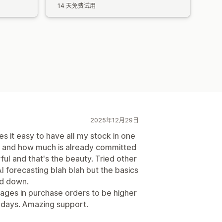
14 天免费试用
2025年12月29日
es it easy to have all my stock in one
d and how much is already committed
ful and that's the beauty. Tried other
 forecasting blah blah but the basics
ed down.
mages in purchase orders to be higher
w days. Amazing support.