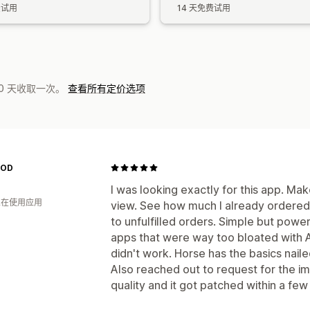
费试用
14 天免费试用
0 天收取一次。
查看所有定价选项
MOD
I was looking exactly for this app. Mak
 人在使用应用
view. See how much I already ordere
to unfulfilled orders. Simple but power
apps that were way too bloated with AI
didn't work. Horse has the basics nail
Also reached out to request for the i
quality and it got patched within a fe