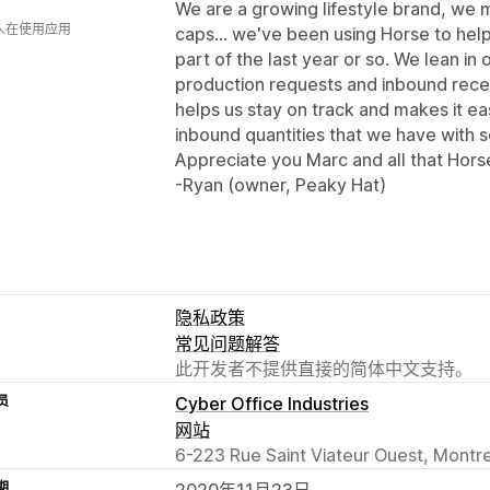
We are a growing lifestyle brand, we
 人在使用应用
caps... we've been using Horse to hel
part of the last year or so. We lean i
production requests and inbound rece
helps us stay on track and makes it ea
inbound quantities that we have with s
Appreciate you Marc and all that Hors
-Ryan (owner, Peaky Hat)
隐私政策
常见问题解答
此开发者不提供直接的简体中文支持。
员
Cyber Office Industries
网站
6-223 Rue Saint Viateur Ouest, Montr
期
2020年11月23日