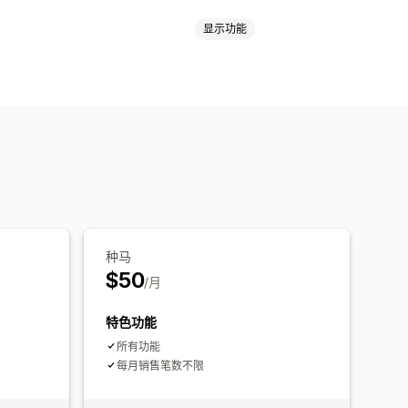
显示功能
预测
多地点
实时更新
SKU
库存规划
AI 优化
多渠道
提醒
数据导入和导出
绩效指标
缺货通知
门槛提醒
自定义报告
洞察
种马
$50
/月
特色功能
所有功能
每月销售笔数不限