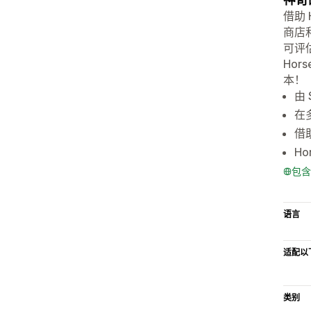
借助
商店
可评估
Hor
本！
由 
在
借
H
包含
语言
适配以
类别