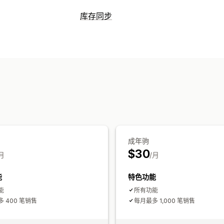
库存管理
库存同步
库存跟踪
库存同步
自动重新入库
条码
同步类型
库存补货
库存转移
导入和导出
扫描器
多渠道
多个商店
自动
实时
订单管理
通知和报告
延交订单
退货
采购订单
预购
错误报告
历史报告
库存提醒
库存不足
通知和分析
实时状态
重新入库通知
补货提醒
库存不足提醒
电子邮件通知
分析
成年驹
$30
月
/月
能
特色功能
能
所有功能
 400 笔销售
每月最多 1,000 笔销售