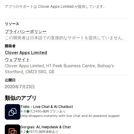
アプリのサポートは Clover Apps Limited が提供しています。
リソース
プライバシーポリシー
この開発者は日本語での直接的なサポートを提供していません。
開発者
Clover Apps Limited
ウェブサイト
Clover Apps Limited, H1 Peek Business Centre, Bishop's
Stortford, CM23 5RG, GB
公開日
2020年7月23日
類似のアプリ
Tidio ‑ Live Chat & AI Chatbot
5つ星中
4.8
(1,249)
•
無料プランあり
合計レビュー数：1249件
Help shoppers instantly with live chat and AI-powered support.
Gorgias: AI, Helpdesk & Chat
5つ星中
4.2
(617)
•
無料体験あり
合計レビュー数：617件