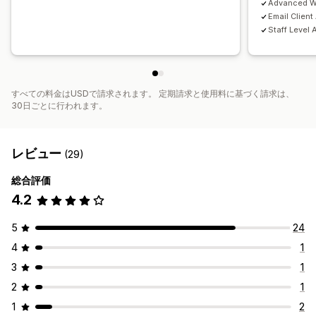
Advanced W
Email Clien
Staff Level 
すべての料金はUSDで請求されます。 定期請求と使用料に基づく請求は、
30日ごとに行われます。
レビュー
(29)
総合評価
4.2
5
24
4
1
3
1
2
1
1
2