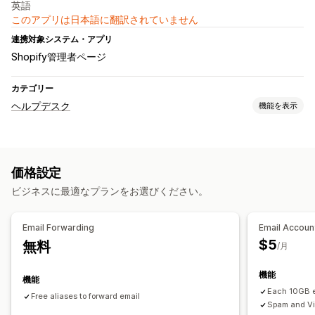
英語
このアプリは日本語に翻訳されていません
連携対象システム・アプリ
Shopify管理者ページ
カテゴリー
ヘルプデスク
機能を表示
チャネル
メール
セルフサービス
ヘルプセンター
価格設定
ワークフローのオートメーション
ビジネスに最適なプランをお選びください。
自動返信
スパム検出
Email Forwarding
Email Accoun
$5
無料
/月
機能
機能
Each 10GB e
Free aliases to forward email
Spam and Vir