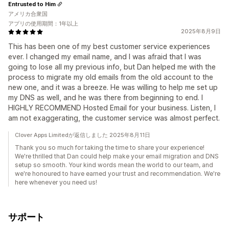
Entrusted to Him
アメリカ合衆国
アプリの使用期間：1年以上
2025年8月9日
This has been one of my best customer service experiences
ever. I changed my email name, and I was afraid that I was
going to lose all my previous info, but Dan helped me with the
process to migrate my old emails from the old account to the
new one, and it was a breeze. He was willing to help me set up
my DNS as well, and he was there from beginning to end. I
HIGHLY RECOMMEND Hosted Email for your business. Listen, I
am not exaggerating, the customer service was almost perfect.
Clover Apps Limitedが返信しました 2025年8月11日
Thank you so much for taking the time to share your experience!
We're thrilled that Dan could help make your email migration and DNS
setup so smooth. Your kind words mean the world to our team, and
we're honoured to have earned your trust and recommendation. We're
here whenever you need us!
サポート