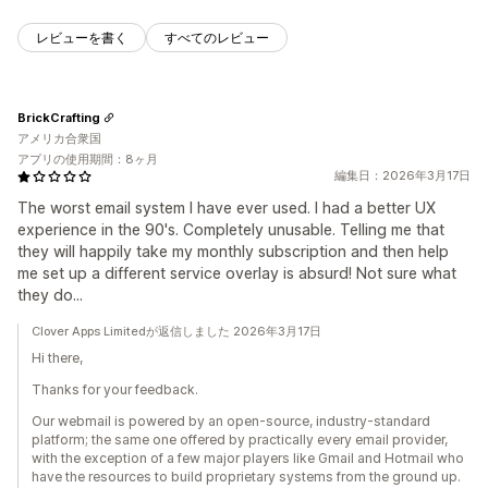
レビューを書く
すべてのレビュー
BrickCrafting
アメリカ合衆国
アプリの使用期間：8ヶ月
編集日：2026年3月17日
The worst email system I have ever used. I had a better UX
experience in the 90's. Completely unusable. Telling me that
they will happily take my monthly subscription and then help
me set up a different service overlay is absurd! Not sure what
they do...
Clover Apps Limitedが返信しました 2026年3月17日
Hi there,
Thanks for your feedback.
Our webmail is powered by an open-source, industry-standard
platform; the same one offered by practically every email provider,
with the exception of a few major players like Gmail and Hotmail who
have the resources to build proprietary systems from the ground up.