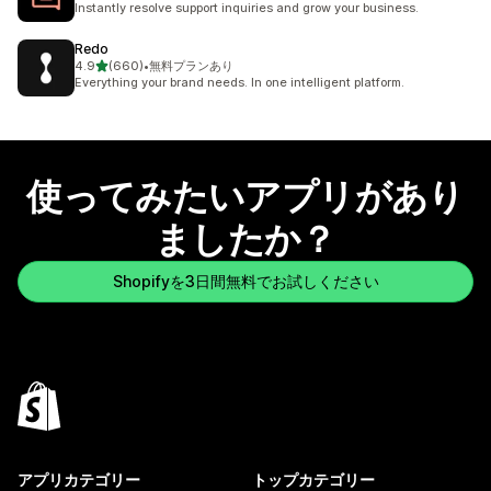
Instantly resolve support inquiries and grow your business.
Redo
5つ星中
4.9
(660)
•
無料プランあり
合計レビュー数：660件
Everything your brand needs. In one intelligent platform.
使ってみたいアプリがあり
ましたか？
Shopifyを3日間無料でお試しください
アプリカテゴリー
トップカテゴリー