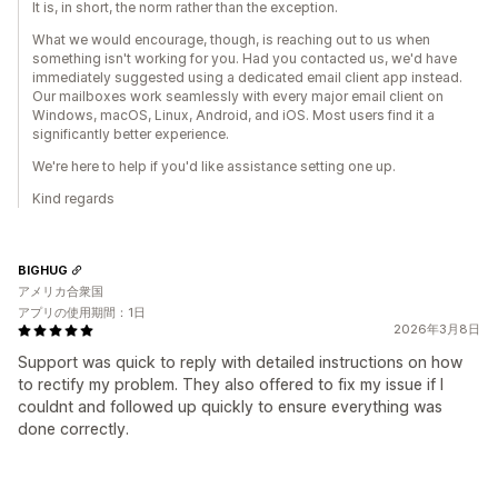
It is, in short, the norm rather than the exception.
What we would encourage, though, is reaching out to us when
something isn't working for you. Had you contacted us, we'd have
immediately suggested using a dedicated email client app instead.
Our mailboxes work seamlessly with every major email client on
Windows, macOS, Linux, Android, and iOS. Most users find it a
significantly better experience.
We're here to help if you'd like assistance setting one up.
Kind regards
BIGHUG
アメリカ合衆国
アプリの使用期間：1日
2026年3月8日
Support was quick to reply with detailed instructions on how
to rectify my problem. They also offered to fix my issue if I
couldnt and followed up quickly to ensure everything was
done correctly.