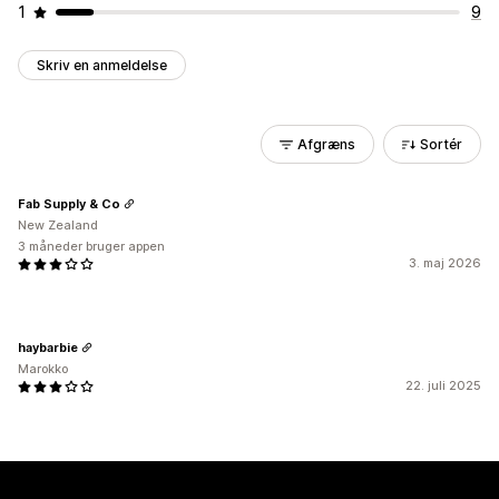
1
9
Skriv en anmeldelse
Afgræns
Sortér
Fab Supply & Co
New Zealand
3 måneder bruger appen
3. maj 2026
haybarbie
Marokko
22. juli 2025