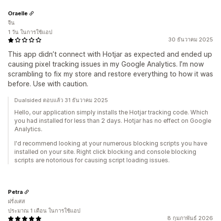
Oraelle
จีน
1 วัน ในการใช้แอป
30 ธันวาคม 2025
This app didn’t connect with Hotjar as expected and ended up
causing pixel tracking issues in my Google Analytics. I’m now
scrambling to fix my store and restore everything to how it was
before. Use with caution.
Dualsided ตอบแล้ว 31 ธันวาคม 2025
Hello, our application simply installs the Hotjar tracking code. Which
you had installed for less than 2 days. Hotjar has no effect on Google
Analytics.
I'd recommend looking at your numerous blocking scripts you have
installed on your site. Right click blocking and console blocking
scripts are notorious for causing script loading issues.
Petra
ฝรั่งเศส
ประมาณ 1 เดือน ในการใช้แอป
8 กุมภาพันธ์ 2026