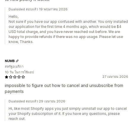
Dualsided ตอบแล้ว 19 พฤษภาคม 2026
Hello,
Not sure if you have our app confused with another. You only installed
our application for the first time 4 months ago, which would be $4
USD total charge, and you have never reached out before. We are
happy to provide refunds if there was no app usage. Please let use
know, Thanks.
NUMB
สหรัฐอเมริกา
10 วัน ในการใช้แอป
27 เมษายน 2026
impossible to figure out how to cancel and unsubscribe from
payments
Dualsided ตอบแล้ว 29 เมษายน 2026
Hi, like most Shopify apps you just simply uninstall our app to cancel
your Shopify subscription of it. If you have any questions, please
reach out.