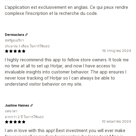
L'application est exclusivement en anglais. Ce qui peux rendre
complexe l'inscription et la recherche du code.
Dermaclara
สหรัฐอเมริกา
ประมาณ 1 เดือน ในการใช้แอป
16 กรกฎาคม 2024
I highly recommend this app to fellow store owners. It took me
no time at all to set up Hotjar, and now I have access to
invaluable insights into customer behavior. The app ensures I
never lose tracking of Hotjar so I can always be able to
understand visitor behavior on my site.
Justine Haines
แคนาดา
มากกว่า 2 ปี ในการใช้แอป
10 พฤษภาคม 2024
I am in love with this app! Best investment you will ever make