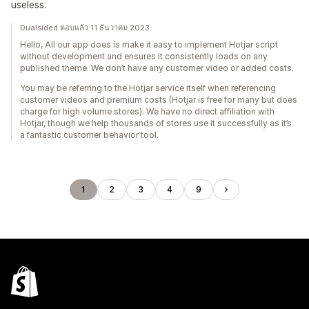
useless.
Dualsided ตอบแล้ว 11 ธันวาคม 2023
Hello, All our app does is make it easy to implement Hotjar script
without development and ensures it consistently loads on any
published theme. We don’t have any customer video or added costs.
You may be referring to the Hotjar service itself when referencing
customer videos and premium costs (Hotjar is free for many but does
charge for high volume stores). We have no direct affiliation with
Hotjar, though we help thousands of stores use it successfully as it’s
a fantastic customer behavior tool.
1
2
3
4
9