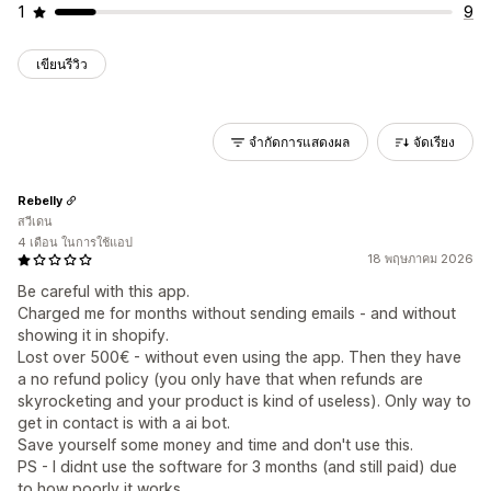
1
9
เขียนรีวิว
จำกัดการแสดงผล
จัดเรียง
Rebelly
สวีเดน
4 เดือน ในการใช้แอป
18 พฤษภาคม 2026
Be careful with this app.
Charged me for months without sending emails - and without
showing it in shopify.
Lost over 500€ - without even using the app. Then they have
a no refund policy (you only have that when refunds are
skyrocketing and your product is kind of useless). Only way to
get in contact is with a ai bot.
Save yourself some money and time and don't use this.
PS - I didnt use the software for 3 months (and still paid) due
to how poorly it works.