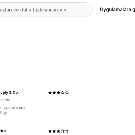
Uygulamalara g
pply & Co
elanda
mayı kullanma
:3 ay
rbie