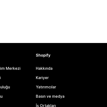
Shopify
dım Merkezi
Hakkında
i
Kariyer
luluğu
Yatırımcılar
gu
Basın ve medya
İş Ortakları