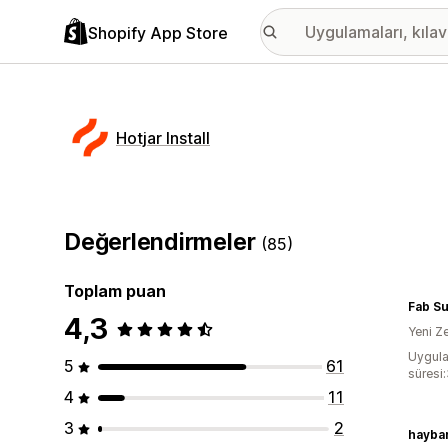
Shopify App Store
Hotjar Install
Değerlendirmeler
(85)
Toplam puan
Fab Su
4,3
Yeni Z
Uygula
5
61
süresi
4
11
3
2
hayba