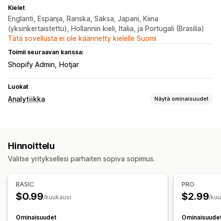
Kielet
Englanti, Espanja, Ranska, Saksa, Japani, Kiina
(yksinkertaistettu), Hollannin kieli, Italia, ja Portugali (Brasilia)
Tätä sovellusta ei ole käännetty kielelle Suomi
Toimii seuraavan kanssa:
Shopify Admin
Hotjar
Luokat
Analytiikka
Näytä ominaisuudet
Asiakkaiden käyttäytyminen
Toiminnan seuranta
Hinnoittelu
Markkinointi ja myynti
Valitse yrityksellesi parhaiten sopiva sopimus.
Suppilon analyysi
Kuvalliset materiaalit ja raportit
BASIC
PRO
$0.99
$2.99
Lämpökartat
Analytiikan dashboard
Vertailuanalyysi
/kuukausi
/ku
Ominaisuudet
Ominaisuude