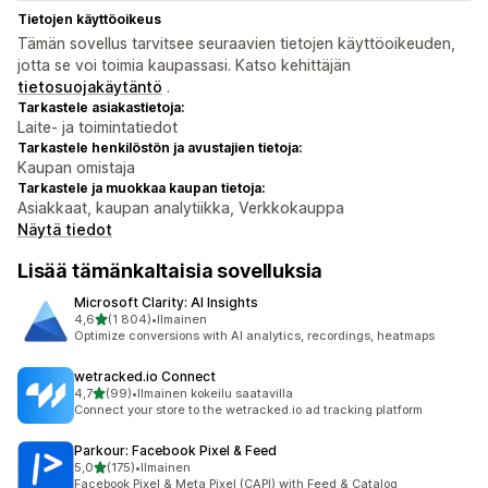
Tietojen käyttöoikeus
Tämän sovellus tarvitsee seuraavien tietojen käyttöoikeuden,
jotta se voi toimia kaupassasi. Katso kehittäjän
tietosuojakäytäntö
.
Tarkastele asiakastietoja:
Laite- ja toimintatiedot
Tarkastele henkilöstön ja avustajien tietoja:
Kaupan omistaja
Tarkastele ja muokkaa kaupan tietoja:
Asiakkaat, kaupan analytiikka, Verkkokauppa
Näytä tiedot
Lisää tämänkaltaisia sovelluksia
Microsoft Clarity: AI Insights
/ 5 tähteä
4,6
(1 804)
•
Ilmainen
1804 arvostelua yhteensä
Optimize conversions with AI analytics, recordings, heatmaps
wetracked.io Connect
/ 5 tähteä
4,7
(99)
•
Ilmainen kokeilu saatavilla
99 arvostelua yhteensä
Connect your store to the wetracked.io ad tracking platform
Parkour: Facebook Pixel & Feed
/ 5 tähteä
5,0
(175)
•
Ilmainen
175 arvostelua yhteensä
Facebook Pixel & Meta Pixel (CAPI) with Feed & Catalog