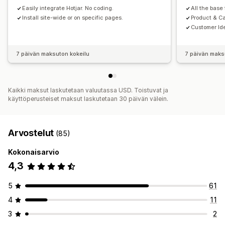
Easily integrate Hotjar. No coding.
All the base
Install site-wide or on specific pages.
Product & Ca
Customer Ide
7 päivän maksuton kokeilu
7 päivän maks
Kaikki maksut laskutetaan valuutassa USD. Toistuvat ja
käyttöperusteiset maksut laskutetaan 30 päivän välein.
Arvostelut
(85)
Kokonaisarvio
4,3
5
61
4
11
3
2