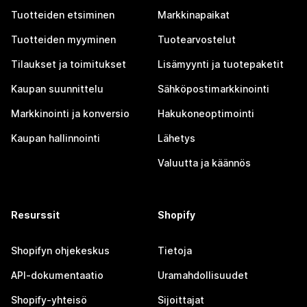
Tuotteiden etsiminen
Markkinapaikat
Tuotteiden myyminen
Tuotearvostelut
Tilaukset ja toimitukset
Lisämyynti ja tuotepaketit
Kaupan suunnittelu
Sähköpostimarkkinointi
Markkinointi ja konversio
Hakukoneoptimointi
Kaupan hallinnointi
Lähetys
Valuutta ja käännös
Resurssit
Shopify
Shopifyn ohjekeskus
Tietoja
API-dokumentaatio
Uramahdollisuudet
Shopify-yhteisö
Sijoittajat