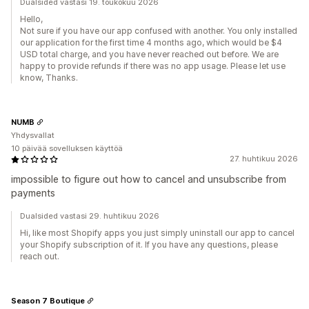
Dualsided vastasi 19. toukokuu 2026
Hello,
Not sure if you have our app confused with another. You only installed
our application for the first time 4 months ago, which would be $4
USD total charge, and you have never reached out before. We are
happy to provide refunds if there was no app usage. Please let use
know, Thanks.
NUMB
Yhdysvallat
10 päivää sovelluksen käyttöä
27. huhtikuu 2026
impossible to figure out how to cancel and unsubscribe from
payments
Dualsided vastasi 29. huhtikuu 2026
Hi, like most Shopify apps you just simply uninstall our app to cancel
your Shopify subscription of it. If you have any questions, please
reach out.
Season 7 Boutique