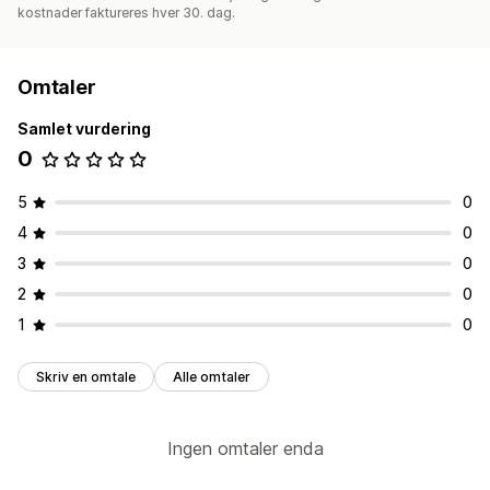
kostnader faktureres hver 30. dag.
Omtaler
Samlet vurdering
0
5
0
4
0
3
0
2
0
1
0
Skriv en omtale
Alle omtaler
Ingen omtaler enda