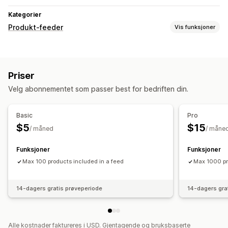
Kategorier
Produkt-feeder
Vis funksjoner
Feed-tilpasning
Lokale feeds
Priser
Feed-administrasjon
Velg abonnementet som passer best for bedriften din.
Produktsynkronisering
Masseredigering
Basic
Pro
$5
$15
/ måned
/ måne
Funksjoner
Funksjoner
Max 100 products included in a feed
Max 1000 pr
14-dagers gratis prøveperiode
14-dagers gra
Alle kostnader faktureres i USD. Gjentagende og bruksbaserte