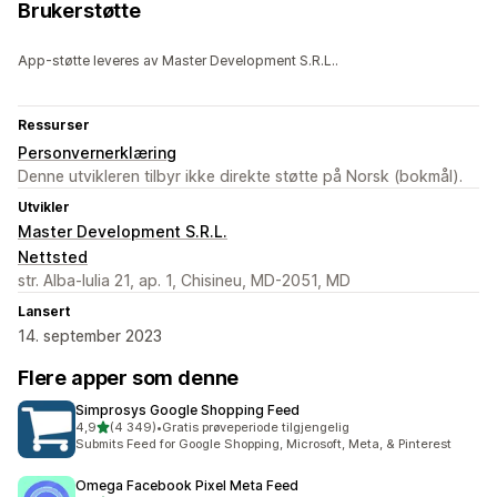
Brukerstøtte
App-støtte leveres av Master Development S.R.L..
Ressurser
Personvernerklæring
Denne utvikleren tilbyr ikke direkte støtte på Norsk (bokmål).
Utvikler
Master Development S.R.L.
Nettsted
str. Alba-Iulia 21, ap. 1, Chisineu, MD-2051, MD
Lansert
14. september 2023
Flere apper som denne
Simprosys Google Shopping Feed
av 5 stjerner
4,9
(4 349)
•
Gratis prøveperiode tilgjengelig
Totalt 4349 omtaler
Submits Feed for Google Shopping, Microsoft, Meta, & Pinterest
Omega Facebook Pixel Meta Feed