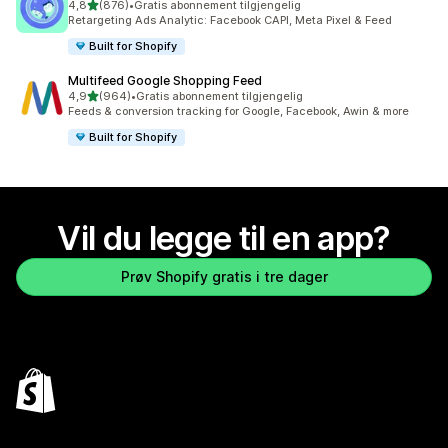
av 5 stjerner
4,8
(876)
•
Gratis abonnement tilgjengelig
Totalt 876 omtaler
Retargeting Ads Analytic: Facebook CAPI, Meta Pixel & Feed
Built for Shopify
Multifeed Google Shopping Feed
av 5 stjerner
4,9
(964)
•
Gratis abonnement tilgjengelig
Totalt 964 omtaler
Feeds & conversion tracking for Google, Facebook, Awin & more
Built for Shopify
Vil du legge til en app?
Prøv Shopify gratis i tre dager