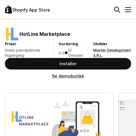
Shopify App Store
HotLine Marketplace
Priser
Vurdering
Utvikler
Gratis prøveperiode
(0
Master Development
0.0
tilgjengelig
Omtaler)
S.R.L.
Installer
Se demobutikk