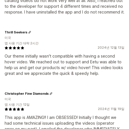
catalog videos do not work very well at all. Also, I reached out
to the developer for support 4 different times and received no
response. I have uninstalled the app and I do not recommend it.
Thrill Seekers
미국
앱 사용 기간 대략 2시간
2024년 12월 13일
Our theme initially wasn't compatible with having a second
hover video. We reached out to support and Eetu was able to
help us and get our products w/ video hover! This video looks
great and we appreciate the quick & speedy help.
Christopher Fine Diamonds
미국
앱 사용 기간 12일
2024년 11월 19일
This app is AMAZING!! I am OBSESSED! Initially I thought we
had some technical issues uploading the videos (operator
error on my part). I emailed the developer who IMMEDIATELY