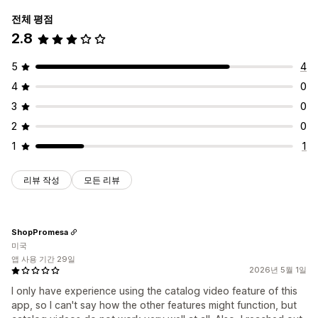
전체 평점
2.8
5
4
4
0
3
0
2
0
1
1
리뷰 작성
모든 리뷰
ShopPromesa
미국
앱 사용 기간 29일
2026년 5월 1일
I only have experience using the catalog video feature of this
app, so I can't say how the other features might function, but