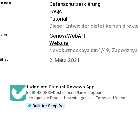
urcen
Datenschutzerklärung
FAQs
Tutorial
Dieser Entwickler bietet keinen direk
kler
GenovaWebArt
Website
Novokuzneckaya str.4/49, Zaporizhya
ührt
2. März 2021
Judge.me Product Reviews App
von 5 Sternen
5,0
(43.083)
•
Kostenloser Plan verfügbar
43083 Rezensionen insgesamt
Unbegrenzte Produktbewertungen, mit Fotos und Videos
Built for Shopify