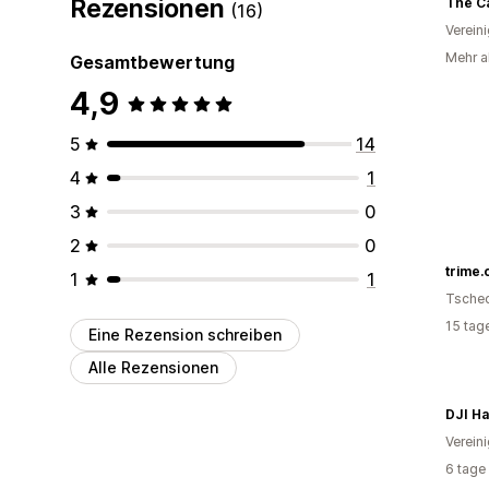
Rezensionen
The C
(16)
Verein
Mehr a
Gesamtbewertung
4,9
5
14
4
1
3
0
2
0
trime.
1
1
Tsche
15 tag
Eine Rezension schreiben
Alle Rezensionen
DJI Ha
Verein
6 tage