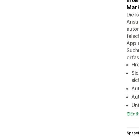
Mark
Die k
Ansat
autom
falsc
App e
Suchm
erfas
Hre
Sic
sic
Aut
Au
Un
Ent
Sprac