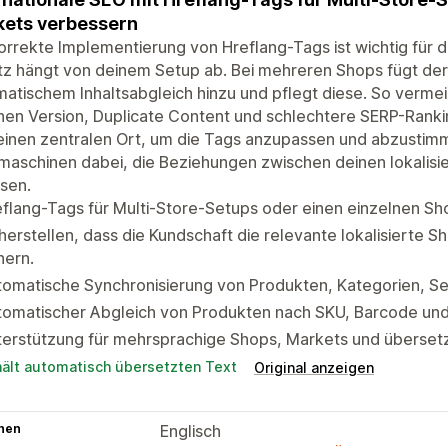
ets verbessern
orrekte Implementierung von Hreflang-Tags ist wichtig für di
z hängt von deinem Setup ab. Bei mehreren Shops fügt der
atischem Inhaltsabgleich hinzu und pflegt diese. So verme
hen Version, Duplicate Content und schlechtere SERP-Rankin
inen zentralen Ort, um die Tags anzupassen und abzustimmen
aschinen dabei, die Beziehungen zwischen deinen lokalisie
sen.
flang-Tags für Multi-Store-Setups oder einen einzelnen Sh
herstellen, dass die Kundschaft die relevante lokalisierte
hern.
omatische Synchronisierung von Produkten, Kategorien, Sei
tomatischer Abgleich von Produkten nach SKU, Barcode un
terstützung für mehrsprachige Shops, Markets und überset
hält automatisch übersetzten Text
Original anzeigen
hen
Englisch