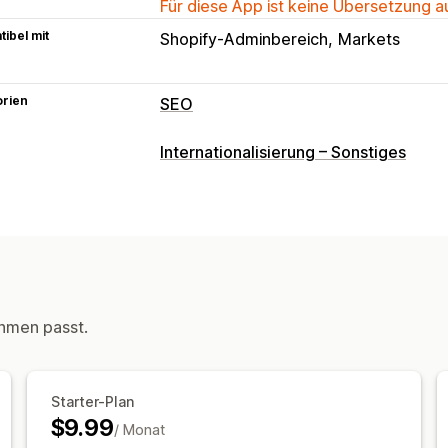
Für diese App ist keine Übersetzung 
ibel mit
Shopify-Adminbereich
Markets
orien
SEO
SEO-Tools
Internationalisierung – Sonstiges
Inhalte duplizieren
Defekte Links
Se
Massenbearbeitung
Lokale SEO
URL
Metadaten-Optimierung
Automatisi
Leistungsüberwachung
Audits
Einblicke und Tipps
hmen passt.
Starter-Plan
$9.99
/ Monat