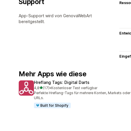
Support
Resso
App-Support wird von GenovaWebArt
bereitgestellt.
Entwic
Eingef
Mehr Apps wie diese
Hreflang Tags: Digital Darts
von 5 Sternen
4,8
(17)
•
Kostenloser Test verfügbar
17 Rezensionen insgesamt
Perfekte Hreflang-Tags für mehrere Konten, Markets oder
URLs.
Built for Shopify