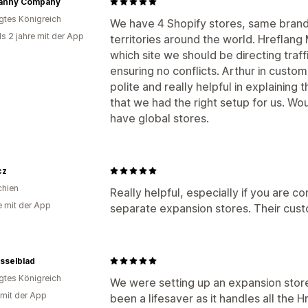
anny Company
igtes Königreich
We have 4 Shopify stores, same brand,
ls 2 jahre mit der App
territories around the world. Hreflan
which site we should be directing traf
ensuring no conflicts. Arthur in custo
polite and really helpful in explaining
that we had the right setup for us. Wo
have global stores.
cz
chien
Really helpful, especially if you are 
e mit der App
separate expansion stores. Their cust
sselblad
igtes Königreich
We were setting up an expansion store
 mit der App
been a lifesaver as it handles all the 