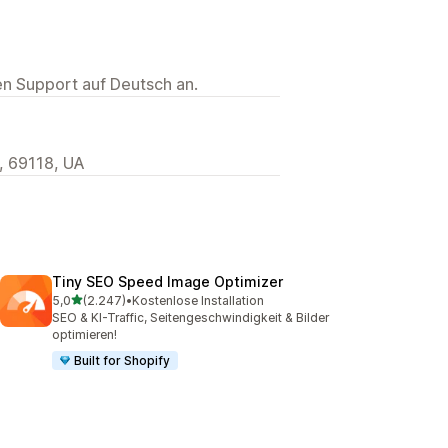
ten Support auf Deutsch an.
, 69118, UA
Tiny SEO Speed Image Optimizer
von 5 Sternen
5,0
(2.247)
•
Kostenlose Installation
2247 Rezensionen insgesamt
SEO & KI-Traffic, Seitengeschwindigkeit & Bilder
optimieren!
Built for Shopify