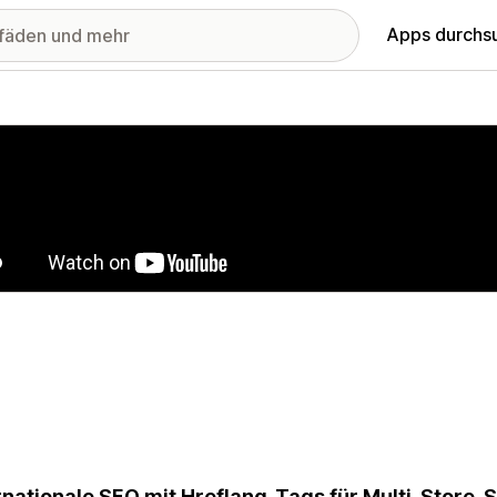
Apps durchs
stellte Bildergalerie
rnationale SEO mit Hreflang-Tags für Multi-Store-