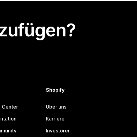
nzufügen?
Shopify
p Center
Über uns
ntation
Karriere
mmunity
Investoren