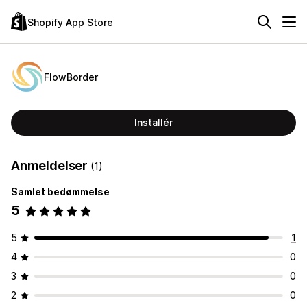
Shopify App Store
FlowBorder
Installér
Anmeldelser
(1)
Samlet bedømmelse
5
5
1
4
0
3
0
2
0