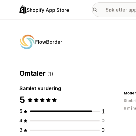
Shopify App Store
FlowBorder
Omtaler
(1)
Samlet vurdering
Moder
5
Storbri
9 måne
5
1
4
0
3
0