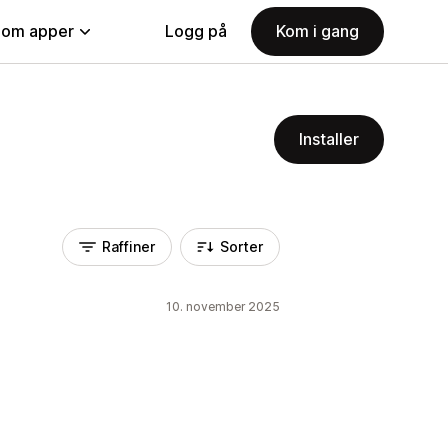
nom apper
Logg på
Kom i gang
Installer
Raffiner
Sorter
10. november 2025