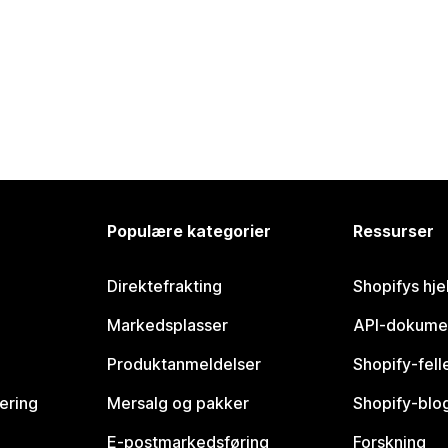
Populære kategorier
Ressurser
Direktefrakting
Shopifys hje
Markedsplasser
API-dokume
Produktanmeldelser
Shopify-fel
vering
Mersalg og pakker
Shopify-blo
E-postmarkedsføring
Forskning