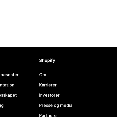
Shopify
lpesenter
Om
ntasjon
Karrierer
lesskapet
Investorer
gg
Presse og media
Partnere