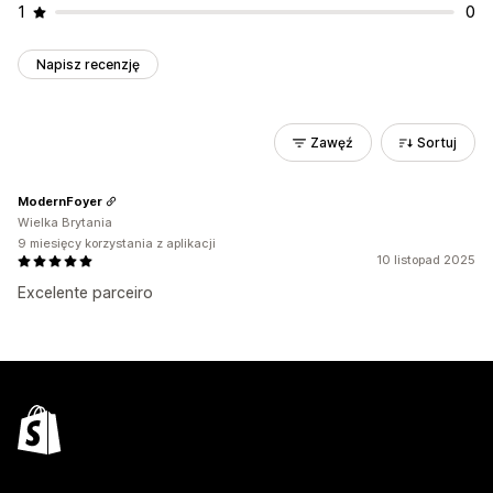
1
0
Napisz recenzję
Zawęź
Sortuj
ModernFoyer
Wielka Brytania
9 miesięcy korzystania z aplikacji
10 listopad 2025
Excelente parceiro