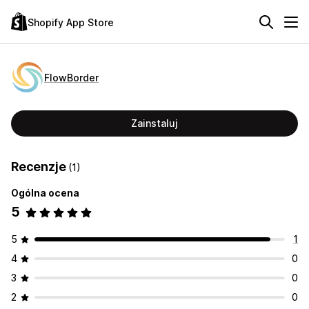
Shopify App Store
FlowBorder
Zainstaluj
Recenzje
(1)
Ogólna ocena
5
5
1
4
0
3
0
2
0