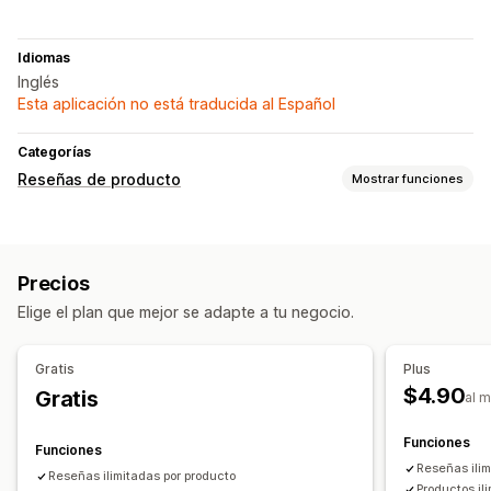
Idiomas
Inglés
Esta aplicación no está traducida al Español
Categorías
Reseñas de producto
Mostrar funciones
Opciones de muestra
Calificación por estrellas
Página de todas las reseñas
Precios
Fragmentos enriquecidos
Elige el plan que mejor se adapte a tu negocio.
Formas de recopilar reseñas
Formularios
Gratis
Plus
$4.90
Gratis
al 
Funciones
Funciones
Reseñas ilim
Reseñas ilimitadas por producto
Productos il