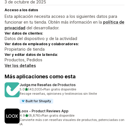
3 de octubre de 2025
Acceso a los datos
Esta aplicación necesita acceso a los siguientes datos para
funcionar en tu tienda. Obtén más información en la
política de
privacidad
del desarrollador.
Ver datos de clientes:
Datos del dispositivo y de la actividad
Ver datos de empleados y colaboradores:
Propietario de tienda
Ver y editar datos de la tienda:
Productos, Pedidos
Ver los detalles
Más aplicaciones como esta
Judge.me Reseñas de Productos
de 5 estrellas
5.0
(43,033)
•
Plan gratis disponible
43033 reseñas en total
Recoge reseñas, opiniones y testimonios sin límite
Built for Shopify
Loox ‑ Product Reviews App
de 5 estrellas
4.9
(8,876)
•
Plan gratis disponible
8876 reseñas en total
Convierte más con reseñas visuales de productos, potenciadas con
IA