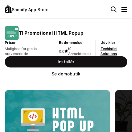
Shopify App Store
TI Promotional HTML Popup
Priser
Bedømmelse
Udvikler
Mulighed for gratis
(0
TechInfini
0,0
prøveperiode
Anmeldelser)
Solutions
Installér
Se demobutik