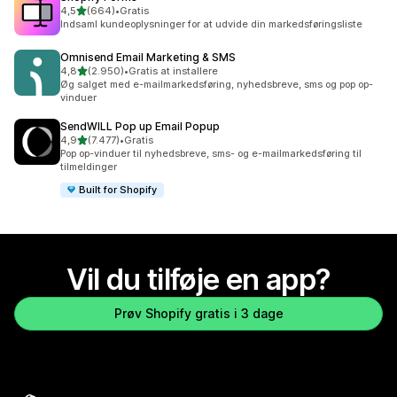
ud af 5 stjerner
4,5
(664)
•
Gratis
664 anmeldelser i alt
Indsaml kundeoplysninger for at udvide din markedsføringsliste
Omnisend Email Marketing & SMS
ud af 5 stjerner
4,8
(2.950)
•
Gratis at installere
2950 anmeldelser i alt
Øg salget med e-mailmarkedsføring, nyhedsbreve, sms og pop op-
vinduer
SendWILL Pop up Email Popup
ud af 5 stjerner
4,9
(7.477)
•
Gratis
7477 anmeldelser i alt
Pop op-vinduer til nyhedsbreve, sms- og e-mailmarkedsføring til
tilmeldinger
Built for Shopify
Vil du tilføje en app?
Prøv Shopify gratis i 3 dage