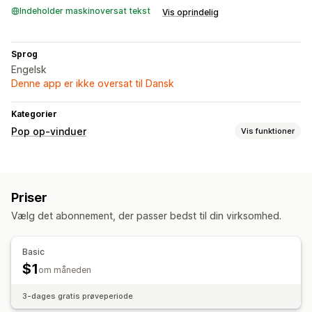
Indeholder maskinoversat tekst
Vis oprindelig
Sprog
Engelsk
Denne app er ikke oversat til Dansk
Kategorier
Pop op-vinduer
Vis funktioner
Typer af pop op-vinduer
Bannere
Annonceringer
Tilpassede pop op-vinduer
Priser
Administration af pop op-vinduer
Vælg det abonnement, der passer bedst til din virksomhed.
Skabeloner
Basic
$1
om måneden
3-dages gratis prøveperiode