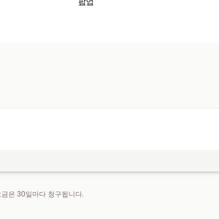
팝업
팝업 유형
배너
공지 사항
사용자 지정 팝업
팝업 관리
템플릿
 요금은 30일마다 청구됩니다.