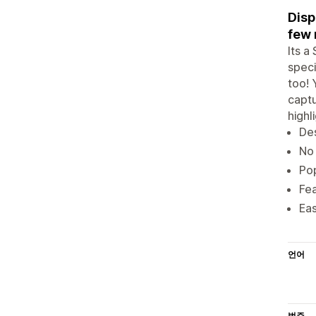
Disp
few 
Its a
speci
too! 
captu
highl
Des
No 
Pop
Fe
Eas
언어
범주