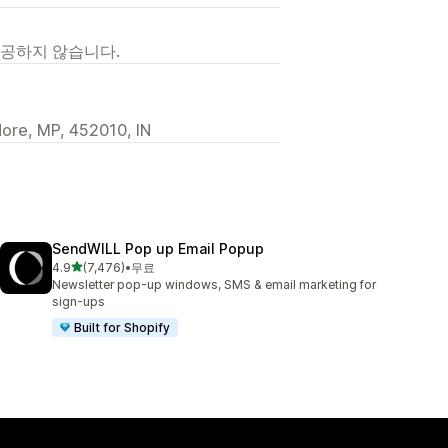
제공하지 않습니다.
dore, MP, 452010, IN
SendWILL Pop up Email Popup
별 5개 중
4.9
(7,476)
•
무료
총 리뷰 7476개
Newsletter pop-up windows, SMS & email marketing for
sign-ups
Built for Shopify