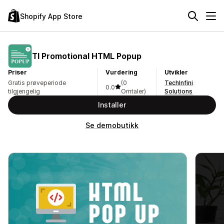
Shopify App Store
TI Promotional HTML Popup
Priser
Vurdering
Utvikler
Gratis prøveperiode
(0
TechInfini
0.0
tilgjengelig
Omtaler)
Solutions
Installer
Se demobutikk