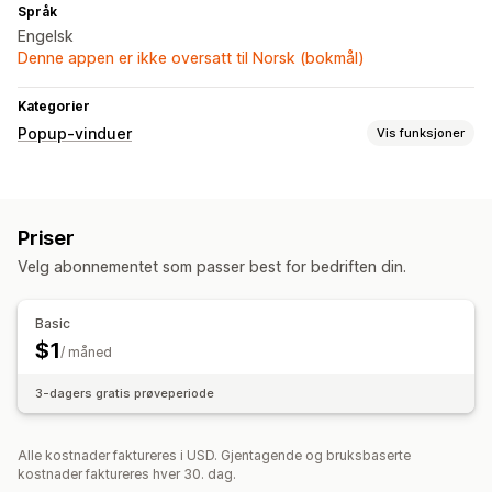
Språk
Engelsk
Denne appen er ikke oversatt til Norsk (bokmål)
Kategorier
Popup-vinduer
Vis funksjoner
Popup-typer
Bannere
Kunngjøringer
Egendefinerte popup-vinduer
Priser
Administrere popup-vinduer
Velg abonnementet som passer best for bedriften din.
Maler
Basic
$1
/ måned
3-dagers gratis prøveperiode
Alle kostnader faktureres i USD. Gjentagende og bruksbaserte
kostnader faktureres hver 30. dag.