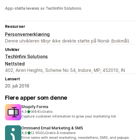
App-støtte leveres av TechInfini Solutions.
Ressurser
Personvernerklæring
Denne utvikleren tilbyr ikke direkte støtte på Norsk (bokmål).
Utvikler
TechInfini Solutions
Nettsted
402, Airen Heights, Scheme No 54, Indore, MP, 452010, IN
Lansert
20. juli 2016
Flere apper som denne
Shopify Forms
av 5 stjerner
4,5
(664)
•
Gratis
Totalt 664 omtaler
Capture customer information to grow your marketing list
Omnisend Email Marketing & SMS
av 5 stjerner
4,8
(2 950)
•
Gratis å installere
Totalt 2950 omtaler
Drive sales with email marketing, newsletters, SMS, and popups