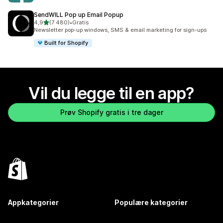
SendWILL Pop up Email Popup
av 5 stjerner
4,9
(7 480)
•
Gratis
Totalt 7480 omtaler
Newsletter pop-up windows, SMS & email marketing for sign-ups
Built for Shopify
Vil du legge til en app?
Prøv Shopify gratis i tre dager
Appkategorier
Populære kategorier