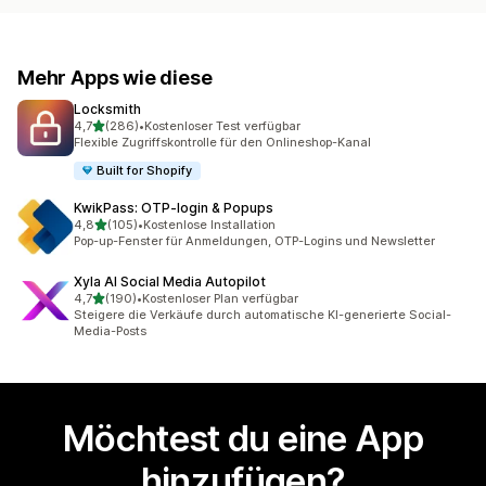
Mehr Apps wie diese
Locksmith
von 5 Sternen
4,7
(286)
•
Kostenloser Test verfügbar
286 Rezensionen insgesamt
Flexible Zugriffskontrolle für den Onlineshop-Kanal
Built for Shopify
KwikPass: OTP‑login & Popups
von 5 Sternen
4,8
(105)
•
Kostenlose Installation
105 Rezensionen insgesamt
Pop-up-Fenster für Anmeldungen, OTP-Logins und Newsletter
Xyla AI Social Media Autopilot
von 5 Sternen
4,7
(190)
•
Kostenloser Plan verfügbar
190 Rezensionen insgesamt
Steigere die Verkäufe durch automatische KI-generierte Social-
Media-Posts
Möchtest du eine App
hinzufügen?