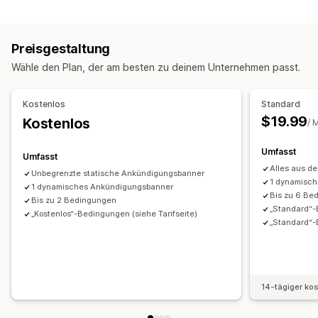
Benutzerdefinierte Felder
Mehrere Sprachen
Zugriffskontrolle
Preisgestaltung
Zugriff einschränken
Inhalte ausblenden
Seiten sperren
Wähle den Plan, der am besten zu deinem Unternehmen passt.
Geheimer Link
Benutzerdefinierte Regeln
Kostenlos
Standard
$19.99
Kostenlos
/ 
Umfasst
Umfasst
Alles aus d
Unbegrenzte statische Ankündigungsbanner
1 dynamische
1 dynamisches Ankündigungsbanner
Bis zu 6 Be
Bis zu 2 Bedingungen
„Standard“-B
„Kostenlos“-Bedingungen (siehe Tarifseite)
„Standard“-
14-tägiger ko