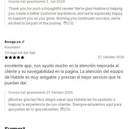
Overse hat geantwortet 2. Juli 2026
Thank you for such a thoughtful review! We're glad Hubble is helping
you create a better customer experience, and we're especially happy
to support you as you grow. Wishing you continued success, we're
excited to be part of the journey. 🧑🏻‍🚀
Booga.co
Kolumbien
24 tage mit der App
27. Oktober 2025
excelente app, nos ayudo mucho en la atención mejorada al
cliente y su navegabilidad en la pagina. La atención del equipo
de Hubble es muy amigable y prestan el mejor servicio que te
puedan dar
Overse hat geantwortet 27. Oktober 2025
¡Muchas gracias! Nos alegra saber que Hubble les ha ayudado a
mejorar la experiencia de sus clientes. Siempre estaremos aquí para
apoyarles en lo que necesiten. 🧑🏻‍🚀
Support