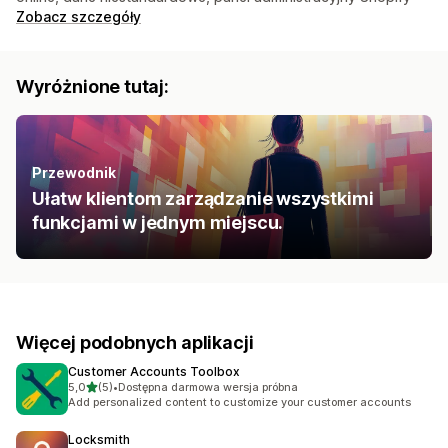
Zobacz szczegóły
Wyróżnione tutaj:
Przewodnik
Ułatw klientom zarządzanie wszystkimi
funkcjami w jednym miejscu.
Więcej podobnych aplikacji
Customer Accounts Toolbox
na 5 gwiazdek
5,0
(5)
•
Dostępna darmowa wersja próbna
Łączna liczba recenzji: 5
Add personalized content to customize your customer accounts
Locksmith