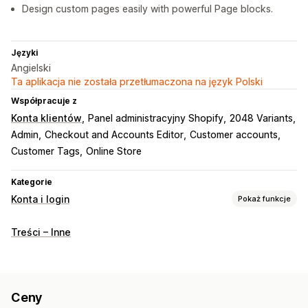
Design custom pages easily with powerful Page blocks.
Języki
Angielski
Ta aplikacja nie została przetłumaczona na język Polski
Współpracuje z
Konta klientów
Panel administracyjny Shopify
2048 Variants
Admin
Checkout and Accounts Editor
Customer accounts
Customer Tags
Online Store
Kategorie
Konta i login
Pokaż funkcje
Zarządzanie kontem
Treści – Inne
Portal kont
Profile
Oznaczanie
Formularze rejestracji
Pola niestandardowe
Wielojęzyczne
Kontrola dostępu
Ceny