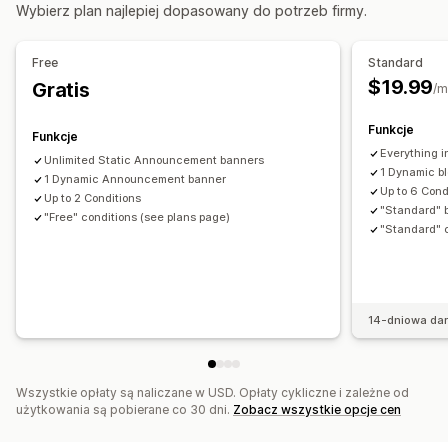
Ograniczenie dostępu
Ukrywanie treści
Blokowanie stron
Wybierz plan najlepiej dopasowany do potrzeb firmy.
Tajne połączenie
Reguły niestandardowe
Free
Standard
$19.99
Gratis
/m
Funkcje
Funkcje
Everything i
Unlimited Static Announcement banners
1 Dynamic bl
1 Dynamic Announcement banner
Up to 6 Cond
Up to 2 Conditions
"Standard" b
"Free" conditions (see plans page)
"Standard" c
14-dniowa da
Wszystkie opłaty są naliczane w USD. Opłaty cykliczne i zależne od
użytkowania są pobierane co 30 dni.
Zobacz wszystkie opcje cen