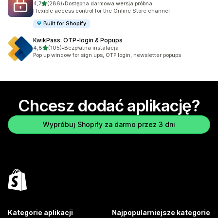
na 5 gwiazdek
4,7
(286)
•
Dostępna darmowa wersja próbna
Łączna liczba recenzji: 286
Flexible access control for the Online Store channel
Built for Shopify
KwikPass: OTP‑login & Popups
na 5 gwiazdek
4,8
(105)
•
Bezpłatna instalacja
Łączna liczba recenzji: 105
Pop up window for sign ups, OTP login, newsletter popups
Chcesz dodać aplikację?
Wypróbuj Shopify za darmo przez 3 dni
Kategorie aplikacji
Najpopularniejsze kategorie