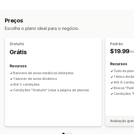
Formulários de registro
Campos personalizados
Em vários idiomas
Preços
Controle de acesso
Escolha o plano ideal para o negócio.
Restringir acesso
Ocultar conteúdo
Bloquear páginas
Link secreto
Regras personalizadas
Gratuito
Padrão
$19.99
Grátis
/m
Recursos
Recursos
Tudo do plan
Banners de aviso estáticos ilimitados
1 bloco dinâm
1 banner de aviso dinâmico
Até 6 condi
Até 2 condições
Blocos "Padr
Condições "Gratuito" (veja a página de planos)
Condições "P
Avaliação grat