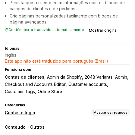
Permita que o cliente edite informações com os blocos de
campos de clientes e de pedidos.
Crie páginas personalizadas facilmente com blocos de
página avançados.
Contém texto traduzido automaticamente
Mostrar original
Idiomas
inglês
Este app não está traduzido para português (Brasil)
Funciona com
Contas de clientes
Admin da Shopify
2048 Variants
Admin
Checkout and Accounts Editor
Customer accounts
Customer Tags
Online Store
Categorias
Contas e login
Mostrar os recursos
Gestão de conta
Conteúdo - Outros
Portal de contas
Perfis
Marcação com tag