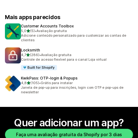
Mais apps parecidos
Customer Accounts Toolbox
de 5 estrelas
5,0
(5)
•
Avaliação gratuita
5 avaliações ao todo
Adicione conteúdo personalizado para customizar as contas de
clientes
Locksmith
de 5 estrelas
4,7
(286)
•
Avaliação gratuita
286 avaliações ao todo
Controle de acesso flexível para o canal Loja virtual
Built for Shopify
KwikPass: OTP‑login & Popups
de 5 estrelas
4,8
(105)
•
Grátis para instalar
105 avaliações ao todo
Janela de pop-up para inscrições, login com OTP e pop-ups de
newsletter
Quer adicionar um app?
Faça uma avaliação gratuita da Shopify por 3 dias