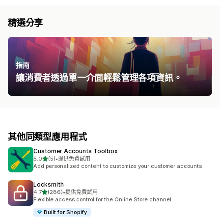
精選分享
指南
讓消費者透過單一介面輕鬆管理各項資訊。
其他同類型應用程式
Customer Accounts Toolbox
滿分 5 顆星
5.0
(5)
•
提供免費試用
共有 5 則評價
Add personalized content to customize your customer accounts
Locksmith
滿分 5 顆星
4.7
(286)
•
提供免費試用
共有 286 則評價
Flexible access control for the Online Store channel
Built for Shopify