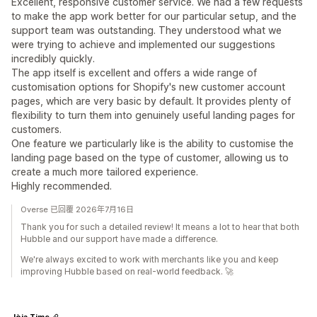
Excellent, responsive customer service. We had a few requests
to make the app work better for our particular setup, and the
support team was outstanding. They understood what we
were trying to achieve and implemented our suggestions
incredibly quickly.
The app itself is excellent and offers a wide range of
customisation options for Shopify's new customer account
pages, which are very basic by default. It provides plenty of
flexibility to turn them into genuinely useful landing pages for
customers.
One feature we particularly like is the ability to customise the
landing page based on the type of customer, allowing us to
create a much more tailored experience.
Highly recommended.
Overse 已回覆 2026年7月16日
Thank you for such a detailed review! It means a lot to hear that both
Hubble and our support have made a difference.
We're always excited to work with merchants like you and keep
improving Hubble based on real-world feedback. 🚀
Jòia Time