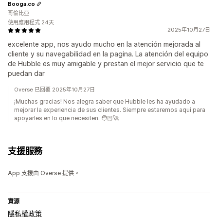
Booga.co
哥倫比亞
使用應用程式 24天
2025年10月27日
excelente app, nos ayudo mucho en la atención mejorada al
cliente y su navegabilidad en la pagina. La atención del equipo
de Hubble es muy amigable y prestan el mejor servicio que te
puedan dar
Overse 已回覆 2025年10月27日
¡Muchas gracias! Nos alegra saber que Hubble les ha ayudado a
mejorar la experiencia de sus clientes. Siempre estaremos aquí para
apoyarles en lo que necesiten. 🧑🏻‍🚀
支援服務
App 支援由 Overse 提供。
資源
隱私權政策