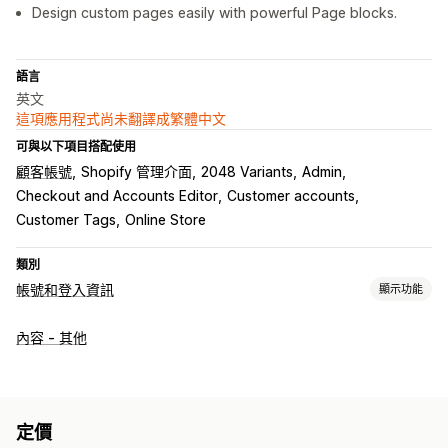
Design custom pages easily with powerful Page blocks.
語言
英文
這項應用程式尚未翻譯成繁體中文
可與以下項目搭配使用
顧客帳號
Shopify 管理介面
2048 Variants
Admin
Checkout and Accounts Editor
Customer accounts
Customer Tags
Online Store
類別
帳號和登入資訊
顯示功能
帳號管理
內容 - 其他
帳號入口網站
個人檔案
標記
註冊表單
自訂欄位
多國語言
存取控制
限制存取
隱藏內容
鎖定頁面
秘密連結
自訂規則
定價