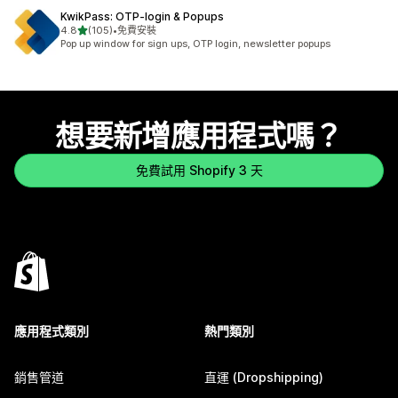
KwikPass: OTP‑login & Popups
滿分 5 顆星
4.8
(105)
•
免費安裝
共有 105 則評價
Pop up window for sign ups, OTP login, newsletter popups
想要新增應用程式嗎？
免費試用 Shopify 3 天
應用程式類別
熱門類別
銷售管道
直運 (Dropshipping)