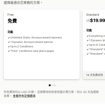
選擇最適合您業務的方案。
Free
Standard
$19.9
免費
/月
功能
功能
Everything i
Unlimited Static Announcement banners
1 Dynamic bl
1 Dynamic Announcement banner
Up to 6 Cond
Up to 2 Conditions
"Standard" b
"Free" conditions (see plans page)
"Standard" c
14 天免費試用
所有費用均以 USD 計價。 定期費用和依使用量計費方案，均以 30 天為週期
收費。
查看所有定價選項