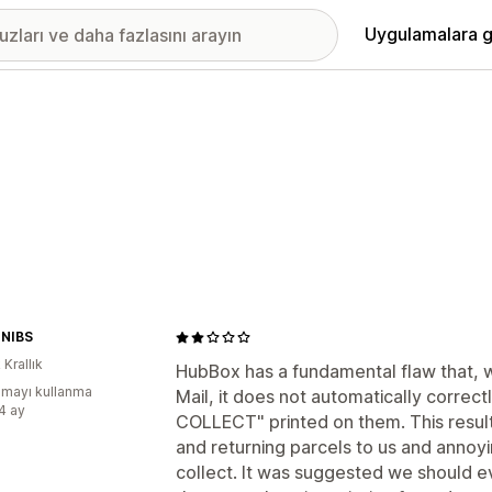
Uygulamalara g
 NIBS
 Krallık
HubBox has a fundamental flaw that, 
mayı kullanma
Mail, it does not automatically correc
:4 ay
COLLECT" printed on them. This results
and returning parcels to us and anno
collect. It was suggested we should ev