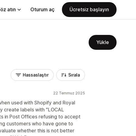
öz atın
Oturum aç
Ücretsiz başlayın
Yükle
Hassaslaştır
Sırala
22 Temmuz 2025
when used with Shopify and Royal
tly create labels with "LOCAL
 in Post Offices refusing to accept
ying customers who have gone to
aluate whether this is not better