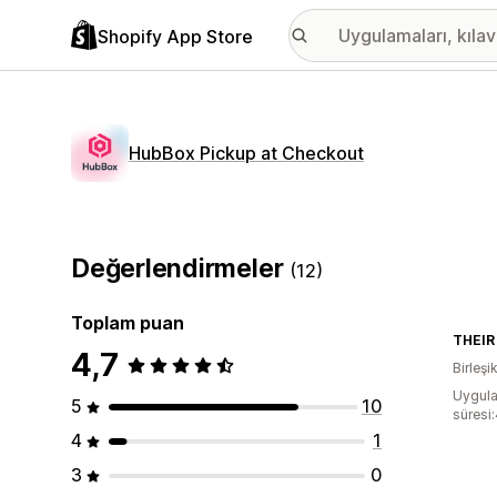
Shopify App Store
HubBox Pickup at Checkout
Değerlendirmeler
(12)
Toplam puan
THEIR
4,7
Birleşik
Uygula
5
10
süresi
4
1
3
0