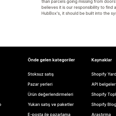
than parcels going missing from door
believes it is our responsibility to find a w
HubBox's, it should be built into the s
Önde gelen kategoriler
Kaynaklar
Stoksuz satış
Shopify Yar
Pazar yerleri
API belgeler
Ürün değerlendirmeleri
Shopify Top
o
Yukarı satış ve paketler
Shopify Blo
E-posta ile pazarlama
Araştırma