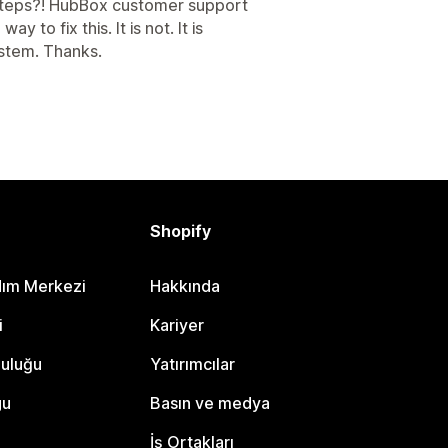
steps?! HubBox customer support
ay to fix this. It is not. It is
ystem. Thanks.
Shopify
dım Merkezi
Hakkında
i
Kariyer
luluğu
Yatırımcılar
gu
Basın ve medya
İş Ortakları