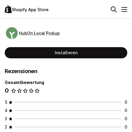
Shopify App Store
HubOn Local Pickup
Installieren
Rezensionen
Gesamtbewertung
0
5
0
4
0
3
0
2
0