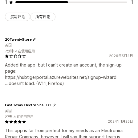
1
1
撰写评论
所有评论
20TwentyStore
英国
7分钟 人在使用应用
2026年5月4日
Added the app, but I can't create an account, the sign-up
page:
https://hubtigerportal.azurewebsites.net/signup-wizard
....doesn't load. (W11, Firefox)
East Texas Electronics LLC.
美国
27天 人在使用应用
2024年1月25日
This app is far from perfect for my needs as an Electronics
Repair Company, however, I will say their support team is