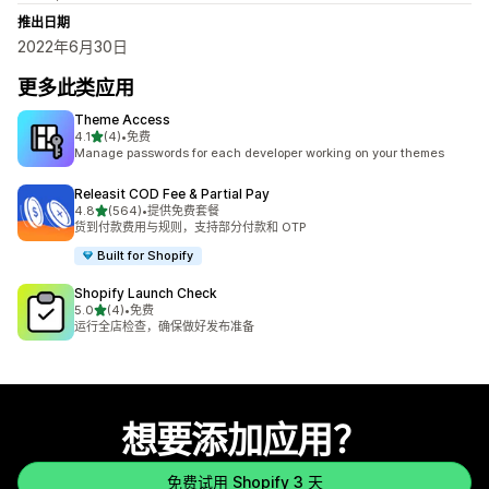
推出日期
2022年6月30日
更多此类应用
Theme Access
星（满分 5 星）
4.1
(4)
•
免费
总共 4 条评论
Manage passwords for each developer working on your themes
Releasit COD Fee & Partial Pay
星（满分 5 星）
4.8
(564)
•
提供免费套餐
总共 564 条评论
货到付款费用与规则，支持部分付款和 OTP
Built for Shopify
Shopify Launch Check
星（满分 5 星）
5.0
(4)
•
免费
总共 4 条评论
运行全店检查，确保做好发布准备
想要添加应用？
免费试用 Shopify 3 天