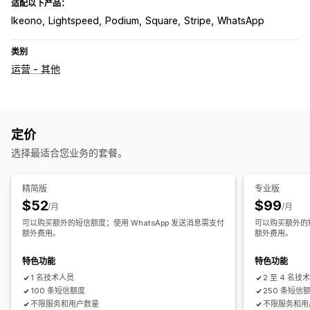
适配以下产品：
Ikeono
Lightspeed
Podium
Square
Stripe
WhatsApp
类别
运营 - 其他
定价
选择最适合您业务的套餐。
精简版
专业版
$52
$99
/月
/月
可以购买额外的短信额度；使用 WhatsApp 发送消息需支付
可以购买额外的短
额外费用。
额外费用。
特色功能
特色功能
1 名技术人员
2 至 4 名技
100 条短信额度
250 条短信
不限服务和用户数量
不限服务和用