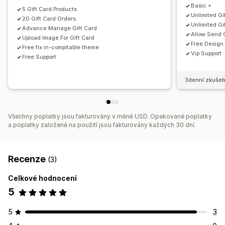
Basic +
5 Gift Card Products
Naplánované doručení
SMS
Unlimited Gi
20 Gift Card Orders
Unlimited Gi
Advance Manage Gift Card
Allow Send G
Upload Image For Gift Card
Free Design 
Free fix in-compitable theme
Vip Support
Free Support
3denní zkušeb
Všechny poplatky jsou fakturovány v měně USD. Opakované poplatky
a poplatky založené na použití jsou fakturovány každých 30 dní.
Recenze
(3)
Celkové hodnocení
5
5
3