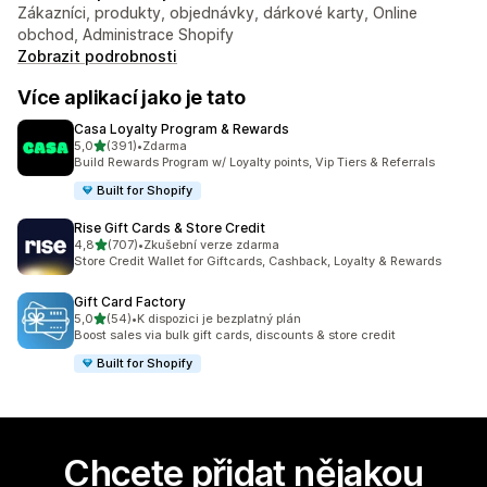
Zákazníci, produkty, objednávky, dárkové karty, Online
obchod, Administrace Shopify
Zobrazit podrobnosti
Více aplikací jako je tato
Casa Loyalty Program & Rewards
z 5 hvězd
5,0
(391)
•
Zdarma
Celkový počet recenzí: 391
Build Rewards Program w/ Loyalty points, Vip Tiers & Referrals
Built for Shopify
Rise Gift Cards & Store Credit
z 5 hvězd
4,8
(707)
•
Zkušební verze zdarma
Celkový počet recenzí: 707
Store Credit Wallet for Giftcards, Cashback, Loyalty & Rewards
Gift Card Factory
z 5 hvězd
5,0
(54)
•
K dispozici je bezplatný plán
Celkový počet recenzí: 54
Boost sales via bulk gift cards, discounts & store credit
Built for Shopify
Chcete přidat nějakou