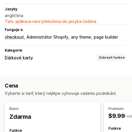
Jazyky
angličtina
Tato aplikace není přeložena do jazyka čeština
Funguje s:
checkout
Administrátor Shopify
any theme
page builder
Kategorie
Dárkové karty
Zobrazit funkce
Typy karet
Značkové
Hromadné
Digitální
Fyzické
Dobíjecí
Cena
Kredit pro obchod
Vyberte si tarif, který nejlépe vyhovuje vašemu podnikání.
Přizpůsobení
Vlastní částky
Vlastní design
Vlastní e-mail
Basic
Premium
Dárkové zprávy
$9.99
Zdarma
/ mě
Možnosti doručení
Funkce
Funkce
Hromadné odeslání
Vlastní datum
E-mail