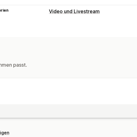
orien
Video und Livestream
Videoverwaltung
Autoplay
Anpassung
Videohintergrund
Video-Player
Vid
Popups
Karussells
hmen passt.
eigen