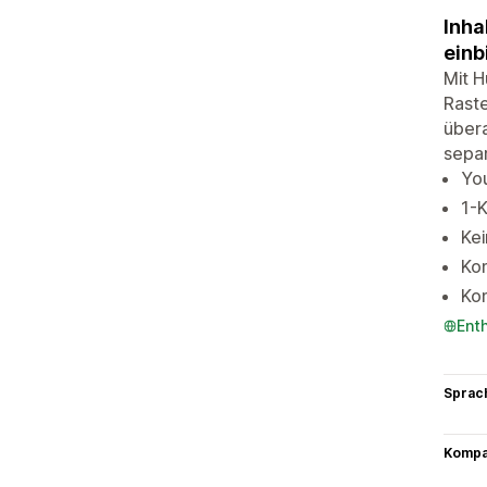
Inha
einb
Mit H
Raste
übera
separ
You
1-K
Kei
Ko
Kom
Ent
Sprac
Kompat