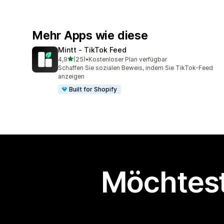
Mehr Apps wie diese
Mintt ‑ TikTok Feed
von 5 Sternen
4,9
(25)
•
Kostenloser Plan verfügbar
25 Rezensionen insgesamt
Schaffen Sie sozialen Beweis, indem Sie TikTok-Feed
anzeigen
Built for Shopify
Möchtest