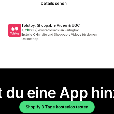
Details sehen
Tolstoy: Shoppable Video & UGC
von 5 Sternen
4,7
(237)
•
Kostenloser Plan verfügbar
237 Rezensionen insgesamt
Erstelle KI-Inhalte und Shoppable Videos für deinen
Onlineshop.
 du eine App hi
Shopify 3 Tage kostenlos testen