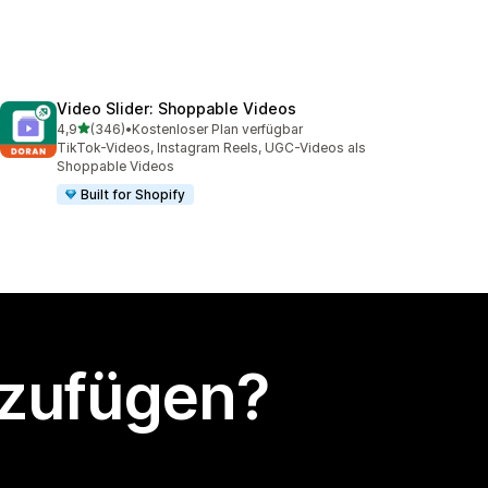
Video Slider: Shoppable Videos
von 5 Sternen
4,9
(346)
•
Kostenloser Plan verfügbar
346 Rezensionen insgesamt
TikTok-Videos, Instagram Reels, UGC-Videos als
Shoppable Videos
Built for Shopify
nzufügen?