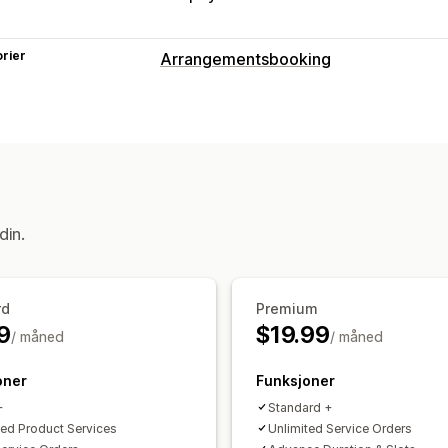
rier
Arrangementsbooking
Arrangementstype
Avtaler
Utleie
Klasser
Tjenester
Administrasjon av avtaler
Kalender
Tidsluker
Innsjekking for 
din.
Tilpasning
Programtillegg for kalender
rd
Premium
9
$19.99
/ måned
/ måned
oner
Funksjoner
+
Standard +
ted Product Services
Unlimited Service Orders