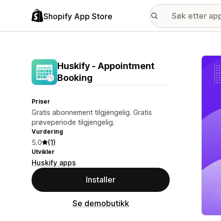
Shopify App Store
Galle
Huskify ‑ Appointment
Booking
Priser
Gratis abonnement tilgjengelig. Gratis
prøveperiode tilgjengelig.
Vurdering
5.0
(1)
Utvikler
Huskify apps
Installer
Se demobutikk