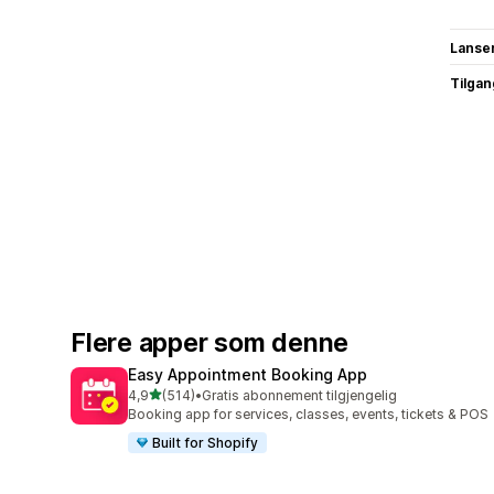
Lanse
Tilgang
Flere apper som denne
Easy Appointment Booking App
av 5 stjerner
4,9
(514)
•
Gratis abonnement tilgjengelig
Totalt 514 omtaler
Booking app for services, classes, events, tickets & POS
Built for Shopify