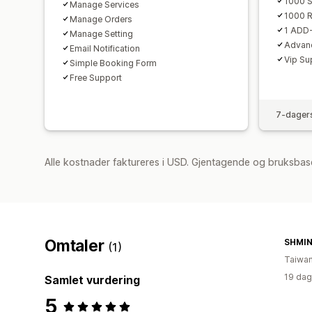
1000 S
Manage Services
1000 R
Manage Orders
1 ADD
Manage Setting
Advan
Email Notification
Vip Su
Simple Booking Form
Free Support
7-dagers
Alle kostnader faktureres i USD. Gjentagende og bruksbas
Omtaler
SHMI
(1)
Taiwa
19 dag
Samlet vurdering
5