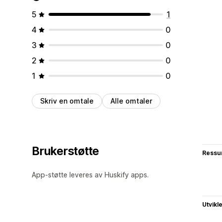
5
1
4
0
3
0
2
0
1
0
Skriv en omtale
Alle omtaler
Brukerstøtte
Ressu
App-støtte leveres av Huskify apps.
Utvikl