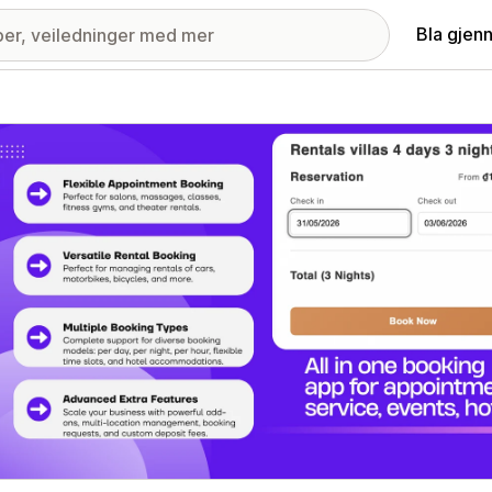
Bla gjen
ri med fremhevede bilder