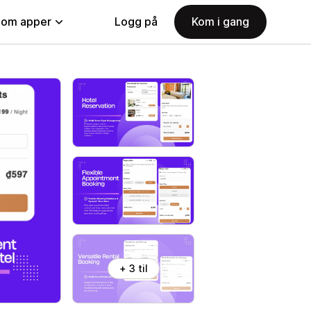
nom apper
Logg på
Kom i gang
+ 3 til