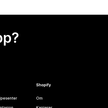
app?
Shopify
lpesenter
Om
ntasjon
Karrierer