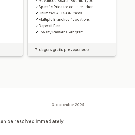
Advanced Search Rooms Type
Specific Price for adult, children
Unlimited ADD-ON Items
Multiple Branches / Locations
Deposit Fee
Loyalty Rewards Program
7-dagers gratis prøveperiode
9. desember 2025
can be resolved immediately.