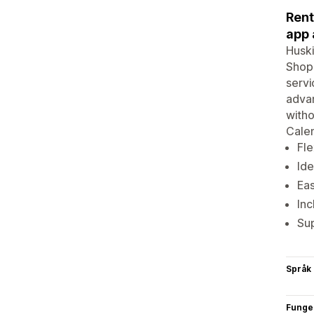
Rent
app 
Huski
Shopi
servi
adva
witho
Cale
Fle
Ide
Eas
Inc
Sup
Språk
Funge