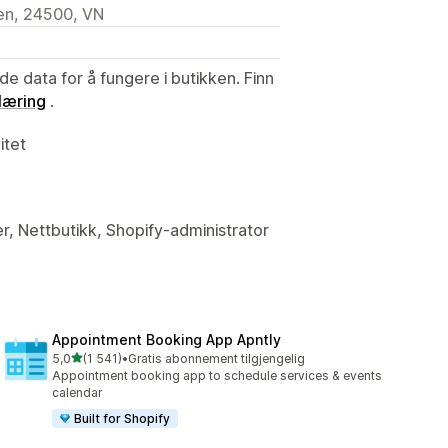
yen, 24500, VN
de data for å fungere i butikken. Finn
læring
.
itet
er, Nettbutikk, Shopify-administrator
Appointment Booking App Apntly
av 5 stjerner
5,0
(1 541)
•
Gratis abonnement tilgjengelig
Totalt 1541 omtaler
Appointment booking app to schedule services & events
calendar
Built for Shopify