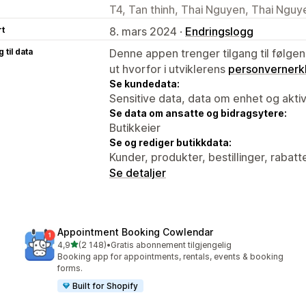
T4, Tan thinh, Thai Nguyen, Thai Ngu
rt
8. mars 2024 ·
Endringslogg
 til data
Denne appen trenger tilgang til følgen
ut hvorfor i utviklerens
personvernerk
Se kundedata:
Sensitive data, data om enhet og aktiv
Se data om ansatte og bidragsytere:
Butikkeier
Se og rediger butikkdata:
Kunder, produkter, bestillinger, rabatt
Se detaljer
Appointment Booking Cowlendar
av 5 stjerner
4,9
(2 148)
•
Gratis abonnement tilgjengelig
Totalt 2148 omtaler
Booking app for appointments, rentals, events & booking
forms.
Built for Shopify