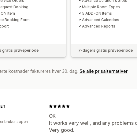
ervice Orders
Advance Duration & Slots
equest Booking
Multiple Room Types
-ON Item
5 ADD-ON Items
ce Booking Form
Advanced Calendars
pport
Advanced Reports
 gratis prøveperiode
7-dagers gratis prøveperiode
erte kostnader faktureres hver 30. dag.
Se alle prisalternativer
NET
n
OK
er bruker appen
It works very well, and any problems 
Very good.