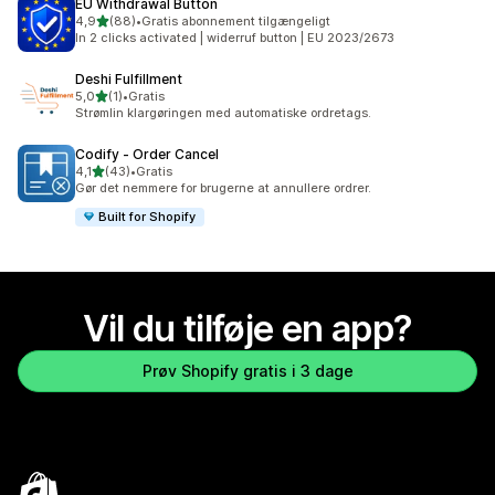
EU Withdrawal Button
ud af 5 stjerner
4,9
(88)
•
Gratis abonnement tilgængeligt
88 anmeldelser i alt
In 2 clicks activated | widerruf button | EU 2023/2673
Deshi Fulfillment
ud af 5 stjerner
5,0
(1)
•
Gratis
1 anmeldelser i alt
Strømlin klargøringen med automatiske ordretags.
Codify ‑ Order Cancel
ud af 5 stjerner
4,1
(43)
•
Gratis
43 anmeldelser i alt
Gør det nemmere for brugerne at annullere ordrer.
Built for Shopify
Vil du tilføje en app?
Prøv Shopify gratis i 3 dage