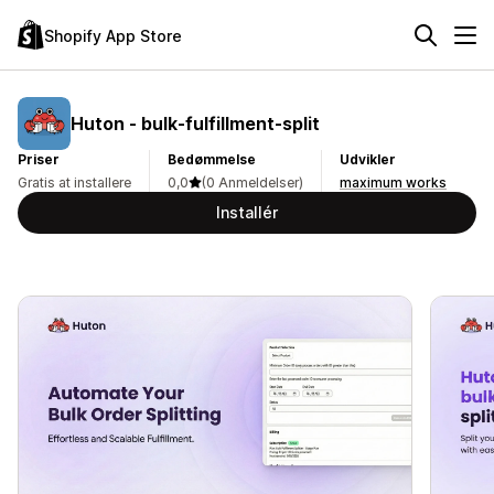
Shopify App Store
Huton ‑ bulk‑fulfillment‑split
Priser
Bedømmelse
Udvikler
Gratis at installere
0,0
(0 Anmeldelser)
maximum works
Installér