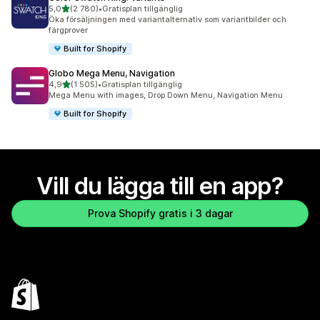
av 5 stjärnor
5,0
(2 780)
•
Gratisplan tillgänglig
2780 recensioner totalt
Öka försäljningen med variantalternativ som variantbilder och
färgprover
Built for Shopify
Globo Mega Menu, Navigation
av 5 stjärnor
4,9
(1 505)
•
Gratisplan tillgänglig
1505 recensioner totalt
Mega Menu with images, Drop Down Menu, Navigation Menu
Built for Shopify
Vill du lägga till en app?
Prova Shopify gratis i 3 dagar