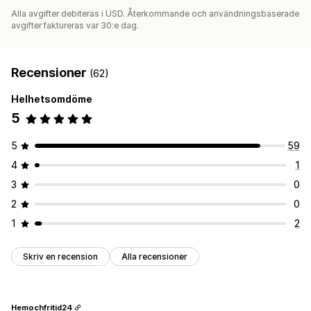
Alla avgifter debiteras i USD. Återkommande och användningsbaserade
avgifter faktureras var 30:e dag.
Recensioner
(62)
Helhetsomdöme
5
5
59
4
1
3
0
2
0
1
2
Skriv en recension
Alla recensioner
Hemochfritid24