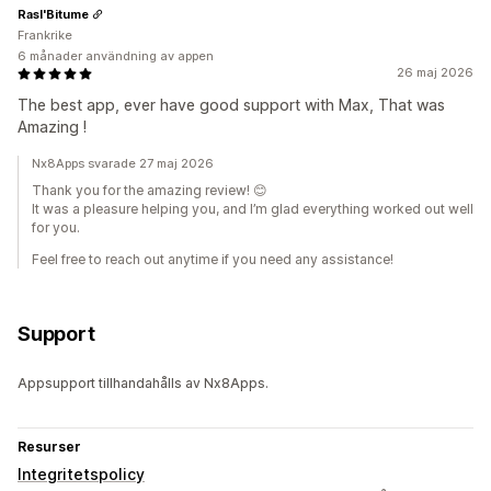
Rasl'Bitume
Frankrike
6 månader användning av appen
26 maj 2026
The best app, ever have good support with Max, That was
Amazing !
Nx8Apps svarade 27 maj 2026
Thank you for the amazing review! 😊
It was a pleasure helping you, and I’m glad everything worked out well
for you.
Feel free to reach out anytime if you need any assistance!
Support
Appsupport tillhandahålls av Nx8Apps.
Resurser
Integritetspolicy