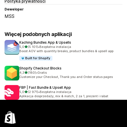
Polityka prywatności
Deweloper
MSS
Więcej podobnych aplikacji
Kaching Bundles App & Upsells
na 5 gwiazdek
5,0
(5 101)
•
Bezpłatna instalacja
Łączna liczba recenzji: 5101
Boost AOV with quantity breaks, product bundles & upsell app
Built for Shopify
Shopify Checkout Blocks
na 5 gwiazdek
4,3
(180)
•
Gratis
Łączna liczba recenzji: 180
Customize your Checkout, Thank you and Order status pages
FBP | Fast Bundle & Upsell App
na 5 gwiazdek
5,0
(2 971)
•
Bezpłatna instalacja
Łączna liczba recenzji: 2971
Aplikacja dosprzedaży, mix & match, 2 za 1, prezent i rabat