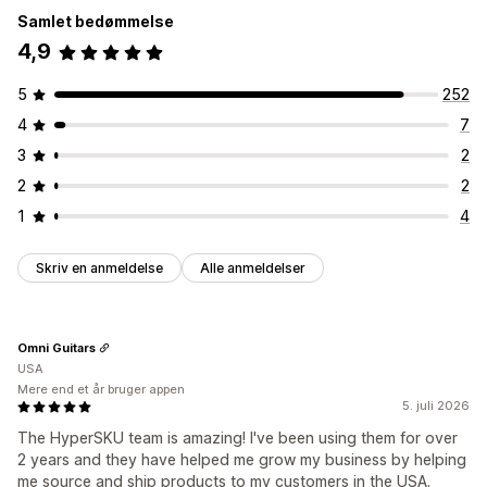
Samlet bedømmelse
4,9
5
252
4
7
3
2
2
2
1
4
Skriv en anmeldelse
Alle anmeldelser
Omni Guitars
USA
Mere end et år bruger appen
5. juli 2026
The HyperSKU team is amazing! I've been using them for over
2 years and they have helped me grow my business by helping
me source and ship products to my customers in the USA.