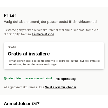
Produkttilpasning
Sundhed og skønhed
Elektronik
Kunsthåndværk
Forhandlermærke
Tilpasset emballage
Legetøj og spil
Babyprodukter
Sportsprodukter
Priser
Personlig tilpasning
Produkter til kæledyr
Møbler
Erhverv og kontor
Vælg det abonnement, der passer bedst til din virksomhed.
Produkter
Indkøbslokationer
Eksterne gebyrer kan blive faktureret af etailerhub separat i forhold til
Tasker
Tæpper
Beklædning
Broderi
Hatte
Sko
Kina
din Shopify-faktura.
Få mere at vide
Højtidsgaver
Boligindretning
Smykker
Produkter til kæledyr
Vægkunst
Miljøvenlig
Gratis
Leveringsmuligheder
Gratis at installere
Masseforsendelse
Tilpasset levering
Global klargøring
Forhandleren skal dække udgifterne til ordreklargøring, hvilket omfatter
produkt- og forsendelsesomkostninger.
Multiforsendelse
Opdateringer i realtid
Ordresporing
Indeholder maskinoversat tekst
Vis oprindelig
Alle gebyrer faktureres i USD.
Se alle prismuligheder
Anmeldelser
(267)