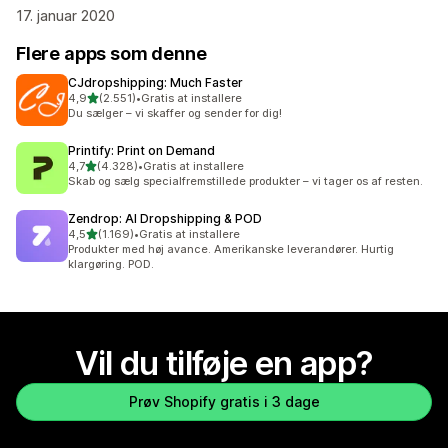
17. januar 2020
Flere apps som denne
CJdropshipping: Much Faster
ud af 5 stjerner
4,9
(2.551)
•
Gratis at installere
2551 anmeldelser i alt
Du sælger – vi skaffer og sender for dig!
Printify: Print on Demand
ud af 5 stjerner
4,7
(4.328)
•
Gratis at installere
4328 anmeldelser i alt
Skab og sælg specialfremstillede produkter – vi tager os af resten.
Zendrop: AI Dropshipping & POD
ud af 5 stjerner
4,5
(1.169)
•
Gratis at installere
1169 anmeldelser i alt
Produkter med høj avance. Amerikanske leverandører. Hurtig
klargøring. POD.
Vil du tilføje en app?
Prøv Shopify gratis i 3 dage