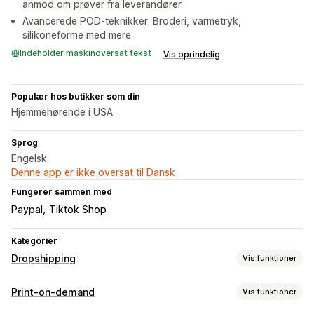
anmod om prøver fra leverandører
Avancerede POD-teknikker: Broderi, varmetryk,
silikoneforme med mere
Indeholder maskinoversat tekst
Vis oprindelig
Populær hos butikker som din
Hjemmehørende i USA
Sprog
Engelsk
Denne app er ikke oversat til Dansk
Fungerer sammen med
Paypal
Tiktok Shop
Kategorier
Dropshipping
Vis funktioner
Produkter, du kan sælge
Print-on-demand
Vis funktioner
Tøj og tilbehør
Tasker og kufferter
Hus og have