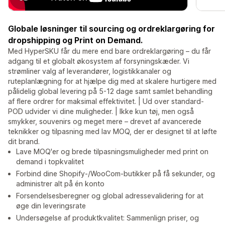
Globale løsninger til sourcing og ordreklargøring for
dropshipping og Print on Demand.
Med HyperSKU får du mere end bare ordreklargøring – du får
adgang til et globalt økosystem af forsyningskæder. Vi
strømliner valg af leverandører, logistikkanaler og
ruteplanlægning for at hjælpe dig med at skalere hurtigere med
pålidelig global levering på 5-12 dage samt samlet behandling
af flere ordrer for maksimal effektivitet. | Ud over standard-
POD udvider vi dine muligheder. | Ikke kun tøj, men også
smykker, souvenirs og meget mere – drevet af avancerede
teknikker og tilpasning med lav MOQ, der er designet til at løfte
dit brand.
Lave MOQ'er og brede tilpasningsmuligheder med print on
demand i topkvalitet
Forbind dine Shopify-/WooCom-butikker på få sekunder, og
administrer alt på én konto
Forsendelsesberegner og global adressevalidering for at
øge din leveringsrate
Undersøgelse af produktkvalitet: Sammenlign priser, og