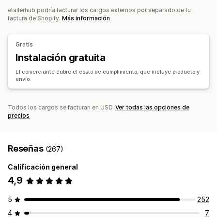
etailerhub podría facturar los cargos externos por separado de tu
Bolsos
Mantas
Vestimenta
Bordado
Sombreros
Sucursales de abastecimiento
factura de Shopify.
Más información
Zapatos
Regalos navideños
Decoración del hogar
Joyas
China
Productos para mascotas
Arte mural
Ecológico
Gratis
Opciones de envío
Instalación gratuita
Envío masivo
Envío personalizado
Preparación general
El comerciante cubre el costo de cumplimiento, que incluye producto y
envío.
Múltiples envíos
Actualizaciones en tiempo real
Seguimiento de pedidos
Todos los cargos se facturan en USD.
Ver todas las opciones de
precios
Reseñas
(267)
Calificación general
4,9
5
252
4
7