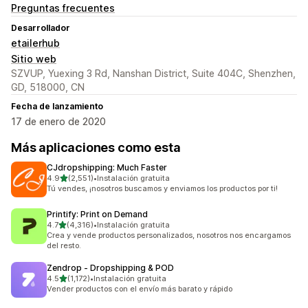
Preguntas frecuentes
Desarrollador
etailerhub
Sitio web
SZVUP, Yuexing 3 Rd, Nanshan District, Suite 404C, Shenzhen,
GD, 518000, CN
Fecha de lanzamiento
17 de enero de 2020
Más aplicaciones como esta
CJdropshipping: Much Faster
de 5 estrellas
4.9
(2,551)
•
Instalación gratuita
2551 reseñas en total
Tú vendes, ¡nosotros buscamos y enviamos los productos por ti!
Printify: Print on Demand
de 5 estrellas
4.7
(4,316)
•
Instalación gratuita
4316 reseñas en total
Crea y vende productos personalizados, nosotros nos encargamos
del resto.
Zendrop ‑ Dropshipping & POD
de 5 estrellas
4.5
(1,172)
•
Instalación gratuita
1172 reseñas en total
Vender productos con el envío más barato y rápido