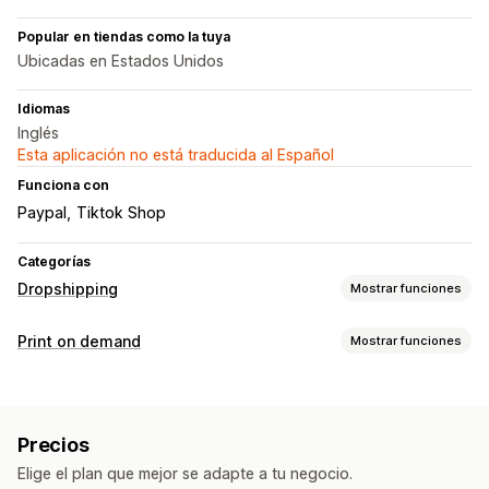
Popular en tiendas como la tuya
Ubicadas en Estados Unidos
Idiomas
Inglés
Esta aplicación no está traducida al Español
Funciona con
Paypal
Tiktok Shop
Categorías
Dropshipping
Mostrar funciones
Productos que puedes adquirir
Print on demand
Mostrar funciones
Ropa y accesorios
Maletas y equipaje
Hogar y jardín
Personalización de productos
Salud y belleza
Electrónica
Arte y manualidades
Etiquetas privadas
Embalaje personalizado
Juguetes y juegos
Productos para bebés
Precios
Personalización
Productos deportivos
Productos para mascotas
Muebles
Elige el plan que mejor se adapte a tu negocio.
Negocio y oficina
Productos