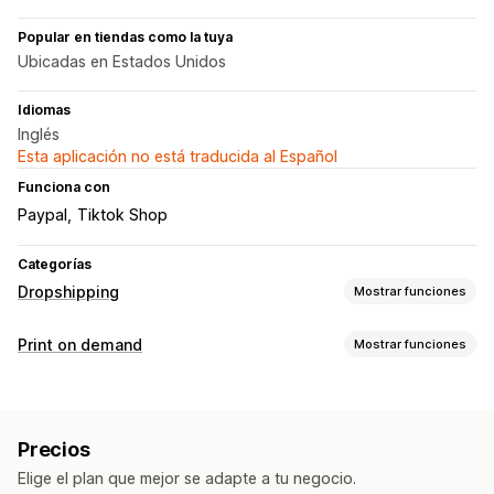
Popular en tiendas como la tuya
Ubicadas en Estados Unidos
Idiomas
Inglés
Esta aplicación no está traducida al Español
Funciona con
Paypal
Tiktok Shop
Categorías
Dropshipping
Mostrar funciones
Productos que puedes adquirir
Print on demand
Mostrar funciones
Ropa y accesorios
Maletas y equipaje
Hogar y jardín
Personalización de productos
Salud y belleza
Electrónica
Arte y manualidades
Etiquetas privadas
Embalaje personalizado
Juguetes y juegos
Productos para bebés
Precios
Personalización
Productos deportivos
Productos para mascotas
Muebles
Elige el plan que mejor se adapte a tu negocio.
Negocio y oficina
Productos