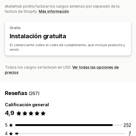
etailerhub podría facturar los cargos externos por separado de tu
Bolsos
Mantas
Vestimenta
Bordado
Sombreros
Sucursales de abastecimiento
factura de Shopify.
Más información
Zapatos
Regalos navideños
Decoración del hogar
Joyas
China
Productos para mascotas
Arte mural
Ecológico
Gratis
Opciones de envío
Instalación gratuita
Envío masivo
Envío personalizado
Preparación general
El comerciante cubre el costo de cumplimiento, que incluye producto y
envío.
Múltiples envíos
Actualizaciones en tiempo real
Seguimiento de pedidos
Todos los cargos se facturan en USD.
Ver todas las opciones de
precios
Reseñas
(267)
Calificación general
4,9
5
252
4
7