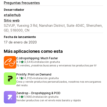
Preguntas frecuentes
Desarrollador
etailerhub
Sitio web
SZVUP, Yuexing 3 Rd, Nanshan District, Suite 404C, Shenzhen,
GD, 518000, CN
Fecha de lanzamiento
17 de enero de 2020
Más aplicaciones como esta
CJdropshipping: Much Faster
de 5 estrellas
4.9
(2,544)
•
Instalación gratuita
2544 reseñas en total
Tú vendes, ¡nosotros buscamos y enviamos los productos por ti!
Printify: Print on Demand
de 5 estrellas
4.7
(4,312)
•
Instalación gratuita
4312 reseñas en total
Crea y vende productos personalizados, nosotros nos encargamos
del resto.
Zendrop ‑ Dropshipping & POD
de 5 estrellas
4.5
(1,168)
•
Instalación gratuita
1168 reseñas en total
Vender productos con el envío más barato y rápido