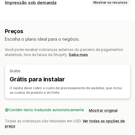
Produtos que você pode vender
Impressão sob demanda
Mostrar os recursos
Vestuário e acessórios
Bolsas e malas
Casa e jardim
Personalização de produto
Saúde e beleza
Eletrônicos
Arte e artesanato
Marcas próprias
Embalagem personalizada
Personalização
Brinquedos e jogos
Produtos para bebês
Preços
Produtos esportivos
Produtos para pets
Móveis
Produtos
Escolha o plano ideal para o negócio.
Negócios e escritórios
Bolsas
Cobertores
Itens de vestuário
Bordados
Você pode receber cobranças externas do parceiro de pagamentos
Chapéus
Sapatos
Presentes de Natal
Decoração da casa
Locais para aquisição de produtos
etailerhub, fora da fatura da Shopify.
Saiba mais
Joias
Produtos para pets
Arte para parede
Ecológico
China
Opções de frete
Grátis
Frete em lote
Grátis para instalar
Frete personalizado
Processamento de pedidos global
Frete múltiplo
O lojista deve cobrir o custo de processamento de pedidos, que inclui
os custos do produto e do frete.
Atualizações em tempo real
Acompanhamento de pedido
Contém texto traduzido automaticamente
Mostrar original
Todas as cobranças são faturadas em USD.
Ver todas as opções de
preço