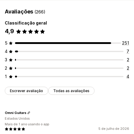
Avaliações
(266)
Classificação geral
4,9
5
251
4
7
3
2
2
2
1
4
Escrever avaliação
Todas as avaliações
Omni Guitars
Estados Unidos
Mais de 1 ano usando o app
5 de julho de 2026