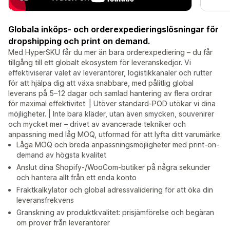
Globala inköps- och orderexpedieringslösningar för
dropshipping och print on demand.
Med HyperSKU får du mer än bara orderexpediering – du får
tillgång till ett globalt ekosystem för leveranskedjor. Vi
effektiviserar valet av leverantörer, logistikkanaler och rutter
för att hjälpa dig att växa snabbare, med pålitlig global
leverans på 5–12 dagar och samlad hantering av flera ordrar
för maximal effektivitet. | Utöver standard-POD utökar vi dina
möjligheter. | Inte bara kläder, utan även smycken, souvenirer
och mycket mer – drivet av avancerade tekniker och
anpassning med låg MOQ, utformad för att lyfta ditt varumärke.
Låga MOQ och breda anpassningsmöjligheter med print-on-
demand av högsta kvalitet
Anslut dina Shopify-/WooCom-butiker på några sekunder
och hantera allt från ett enda konto
Fraktkalkylator och global adressvalidering för att öka din
leveransfrekvens
Granskning av produktkvalitet: prisjämförelse och begäran
om prover från leverantörer