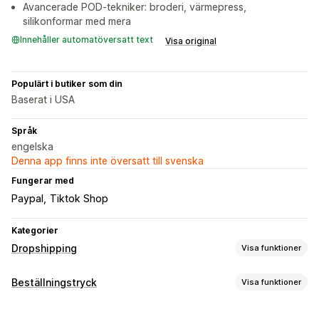
Avancerade POD-tekniker: broderi, värmepress,
silikonformar med mera
Innehåller automatöversatt text
Visa original
Populärt i butiker som din
Baserat i USA
Språk
engelska
Denna app finns inte översatt till svenska
Fungerar med
Paypal
Tiktok Shop
Kategorier
Dropshipping
Visa funktioner
Vilka produkter du kan köpa in
Beställningstryck
Visa funktioner
Kläder och accessoarer
Väskor och bagage
Produktanpassning
Hem och trädgård
Hälsa och skönhet
Elektronik