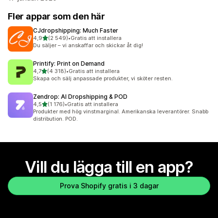
Fler appar som den här
CJdropshipping: Much Faster
av 5 stjärnor
4,9
(2 549)
•
Gratis att installera
2549 recensioner totalt
Du säljer – vi anskaffar och skickar åt dig!
Printify: Print on Demand
av 5 stjärnor
4,7
(4 318)
•
Gratis att installera
4318 recensioner totalt
Skapa och sälj anpassade produkter, vi sköter resten.
Zendrop: AI Dropshipping & POD
av 5 stjärnor
4,5
(1 176)
•
Gratis att installera
1176 recensioner totalt
Produkter med hög vinstmarginal. Amerikanska leverantörer. Snabb
distribution. POD.
Vill du lägga till en app?
Prova Shopify gratis i 3 dagar