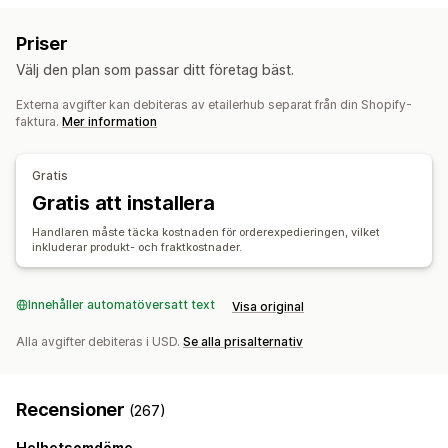
Privata etiketter
Anpassad paketering
Konst och hantverk
Leksaker och spel
Babyprodukter
Priser
Personlig anpassning
Sportprodukter
Husdjursprodukter
Möbler
Välj den plan som passar ditt företag bäst.
Företags- och kontorsprodukter
Produkter
Externa avgifter kan debiteras av etailerhub separat från din Shopify-
Väskor
Filtar
Apparel
Broderi
Hattar
Skor
Julklappar
Inköpsställen
faktura.
Mer information
Heminredning
Smycken
Husdjursprodukter
Väggkonst
Kina
Miljövänligt
Gratis
Leveransalternativ
Gratis att installera
Bulkleverans
Anpassad leverans
Global leverans
Handlaren måste täcka kostnaden för orderexpedieringen, vilket
inkluderar produkt- och fraktkostnader.
Multi-leverans
Uppdateringar i realtid
Orderspårning
Innehåller automatöversatt text
Visa original
Alla avgifter debiteras i USD.
Se alla prisalternativ
Recensioner
(267)
Helhetsomdöme