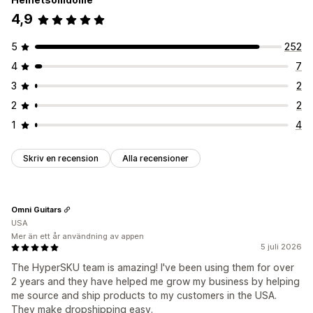
4,9
5
252
4
7
3
2
2
2
1
4
Skriv en recension
Alla recensioner
Omni Guitars
USA
Mer än ett år användning av appen
5 juli 2026
The HyperSKU team is amazing! I've been using them for over
2 years and they have helped me grow my business by helping
me source and ship products to my customers in the USA.
They make dropshipping easy.