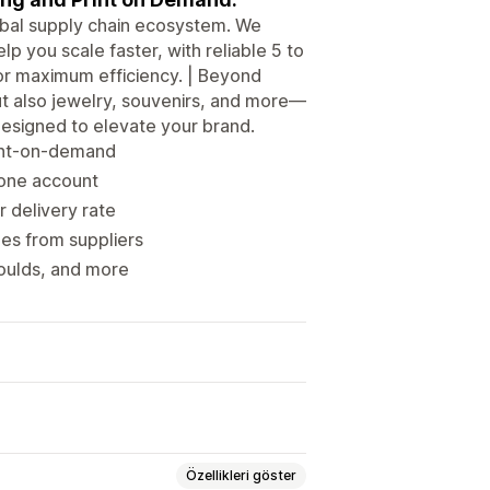
obal supply chain ecosystem. We
lp you scale faster, with reliable 5 to
or maximum efficiency. | Beyond
but also jewelry, souvenirs, and more—
signed to elevate your brand.
rint-on-demand
 one account
r delivery rate
es from suppliers
oulds, and more
Özellikleri göster