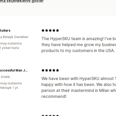
rma seçeneklerini göster
uitars
 Birleşik Devletleri
The HyperSKU team is amazing! I've b
mayı kullanma
they have helped me grow my busines
1 yıldan fazla
products to my customers in the USA.
The Successful Man Journal
 Krallık
We have been with HyperSKU almost 
mayı kullanma
happy with how it has been. We also h
Yaklaşık 1 yıl
person at their mastermind in Milan w
recommend!