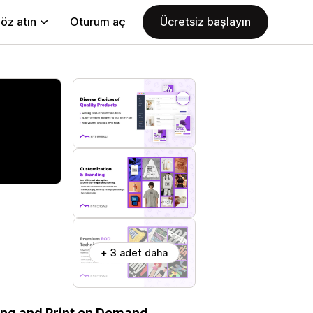
öz atın
Oturum aç
Ücretsiz başlayın
+ 3 adet daha
ping and Print on Demand.