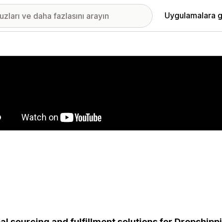
Uygulamalara g
ıkan görsel galerisi
al sourcing and fulfillment solutions for Dropship