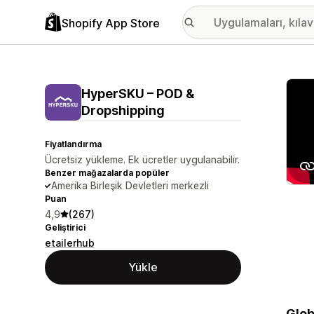
Shopify App Store
Öne ç
HyperSKU – POD &
Dropshipping
Fiyatlandırma
Ücretsiz yükleme. Ek ücretler uygulanabilir.
Benzer mağazalarda popüler
Amerika Birleşik Devletleri merkezli
Puan
4,9
(267)
Geliştirici
etailerhub
Yükle
Glob