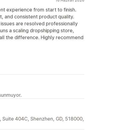
16 Haziran 2026
t experience from start to finish.
t, and consistent product quality.
issues are resolved professionally
ns a scaling dropshipping store,
 all the difference. Highly recommend
 sunmuyor.
t, Suite 404C, Shenzhen, GD, 518000,