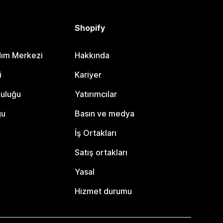
Shopify
dım Merkezi
Hakkında
i
Kariyer
luluğu
Yatırımcılar
gu
Basın ve medya
İş Ortakları
Satış ortakları
Yasal
Hizmet durumu