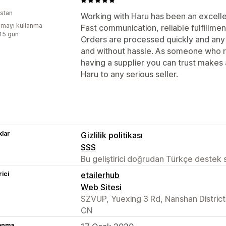
istan
Working with Haru has been an excellen
mayı kullanma
Fast communication, reliable fulfillmen
:15 gün
Orders are processed quickly and any 
and without hassle. As someone who ru
having a supplier you can trust makes
Haru to any serious seller.
lar
Gizlilik politikası
SSS
Bu geliştirici doğrudan Türkçe destek
rici
etailerhub
Web Sitesi
SZVUP, Yuexing 3 Rd, Nanshan Distric
CN
lanma