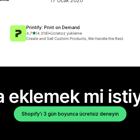
17 Ocak 2020
Printify: Print on Demand
5 yıldız üzerinden
4,7
(4.318)
•
Ücretsiz yükleme
toplam 4318 değerlendirme
Create and Sell Custom Products, We Handle the Rest.
 eklemek mi isti
Shopify'ı 3 gün boyunca ücretsiz deneyin