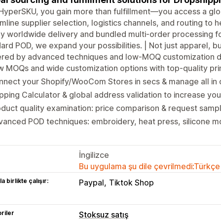
HyperSKU, you gain more than fulfillment—you access a gl
mline supplier selection, logistics channels, and routing to he
y worldwide delivery and bundled multi-order processing f
ard POD, we expand your possibilities. | Not just apparel, 
red by advanced techniques and low-MOQ customization de
w MOQs and wide customization options with top-quality p
nnect your Shopify/WooCom Stores in secs & manage all in
pping Calculator & global address validation to increase you
duct quality examination: price comparison & request sampl
anced POD techniques: embroidery, heat press, silicone m
İngilizce
Bu uygulama şu dile çevrilmedi:Türkçe
a birlikte çalışır:
Paypal
Tiktok Shop
riler
Stoksuz satış