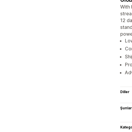
With 
strea
12 da
stand
powe
Lo
Co
Shi
Pro
Adv
Diller
Şunlarl
Katego