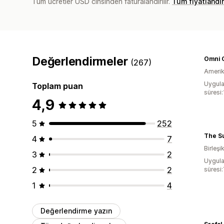
Tüm ücretler USD cinsinden faturalandırılır.
Tüm fiyatlandı
Değerlendirmeler
Omni G
(267)
Amerika
Uygula
Toplam puan
süresi:
4,9
5
252
4
7
Birleşik
3
2
Uygula
2
2
süresi:
1
4
Değerlendirme yazın