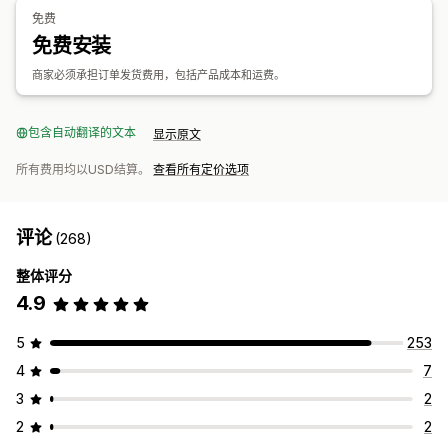
运输选项
免费
批量运输
定制运输
全球发货
多地址运输
实时更新
订单跟踪
免费安装
商家必须承担订单发货费用，包括产品成本和运费。
包含自动翻译的文本
显示原文
所有费用均以USD结算。
查看所有定价选项
评论
(268)
整体评分
4.9
5
253
4
7
3
2
2
2