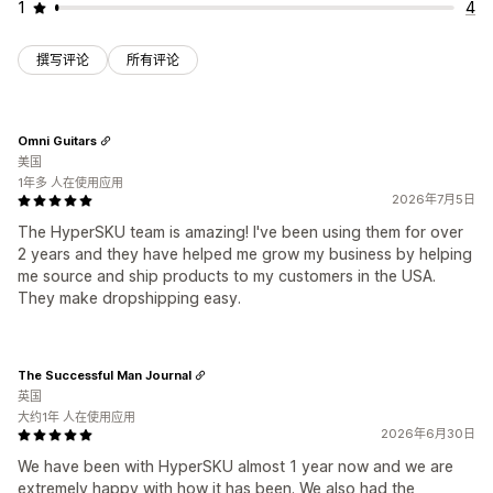
1
4
撰写评论
所有评论
Omni Guitars
美国
1年多 人在使用应用
2026年7月5日
The HyperSKU team is amazing! I've been using them for over
2 years and they have helped me grow my business by helping
me source and ship products to my customers in the USA.
They make dropshipping easy.
The Successful Man Journal
英国
大约1年 人在使用应用
2026年6月30日
We have been with HyperSKU almost 1 year now and we are
extremely happy with how it has been. We also had the