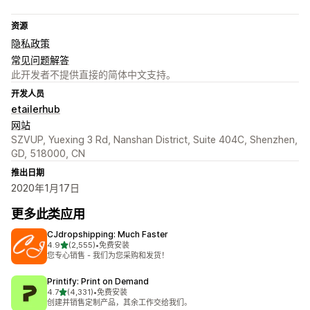
资源
隐私政策
常见问题解答
此开发者不提供直接的简体中文支持。
开发人员
etailerhub
网站
SZVUP, Yuexing 3 Rd, Nanshan District, Suite 404C, Shenzhen,
GD, 518000, CN
推出日期
2020年1月17日
更多此类应用
CJdropshipping: Much Faster
星（满分 5 星）
4.9
(2,555)
•
免费安装
总共 2555 条评论
您专心销售 - 我们为您采购和发货！
Printify: Print on Demand
星（满分 5 星）
4.7
(4,331)
•
免费安装
总共 4331 条评论
创建并销售定制产品，其余工作交给我们。