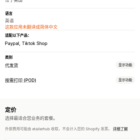
语言
英语
这款应用未翻译成简体中文
适配以下产品：
Paypal
Tiktok Shop
类别
代发货
显示功能
可销售的产品
按需打印 (POD)
显示功能
服装与配饰
包袋和行李箱
家居与园艺
健康与美容
电子产品
产品自定义
艺术品和手工艺品
玩具与游戏
婴儿产品
运动产品
宠物产品
自有品牌
自定义包装
个性化
家具
商务和办公
定价
产品
采购地点
选择最适合您业务的套餐。
包袋
毯子
服饰
刺绣
帽子
鞋品
节日礼品
家居装饰
珠宝
中国
外部费用可能由 etailerhub 收取，不会计入您的 Shopify 发票。
详细了解
宠物产品
墙艺
环保