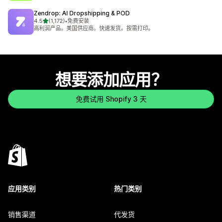
Zendrop: AI Dropshipping & POD
星（满分 5 星）
4.5
(1,172)
•
免费安装
总共 1172 条评论
高利润产品。美国供应商。快速发货。按需打印。
想要添加应用？
免费试用 Shopify 3 天
应用类别
热门类别
销售渠道
代发货