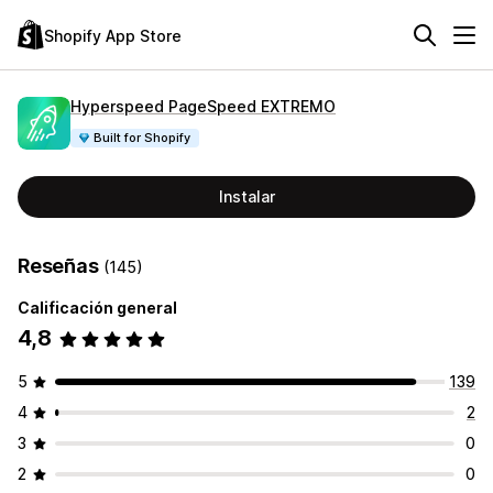
Shopify App Store
Hyperspeed PageSpeed EXTREMO
Built for Shopify
Instalar
Reseñas
(145)
Calificación general
4,8
5
139
4
2
3
0
2
0