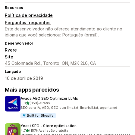
Recursos
Política de privacidade
Perguntas frequentes
Este desenvolvedor não oferece atendimento ao cliente no
idioma que você selecionou: Português (brasil).
Desenvolvedor
Rvere
Site
45 Colonnade Rd., Toronto, ON, M2K 2L6, CA
Lançado
16 de abril de 2019
Mais apps parecidos
Avada AEO SEO Optimizer LLMs
de 5 estrelas
5,0
(353)
•
Grátis
353 avaliações ao todo
SEO para IA, AEO, GEO com llms.txt, llms-full.txt, agents.md
Built for Shopify
Yoast SEO ‑ Store optimization
de 5 estrelas
4,7
(157)
•
Avaliação gratuita
157 avaliações ao todo