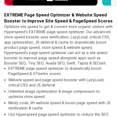
EXTREME Page Speed Optimizer & Website Speed
Booster to Improve Site Speed & PageSpeed Scores
Optimize site speed to get & convert more organic visitors with
Hyperspeed's EXTREME page speed optimizer. Our advanced
store speed booster uses minification, LazyLoad, critical CSS,
app optimization, JS deferral & cache to dramatically boost
product page speed, store speed & website speed.
Hyperspeed's page speed optimizer can act as a site speed
booster to improve page speed alongside apps such as
Booster SEO, Tiny SEO, Avada SEO, Swift, Tapita & SEOant.
EXTREME page speed optimizer to dramatically boost
PageSpeed & GTmetrix scores
Website speed and page speed booster with LazyLoad,
critical CSS and JS deferral
Unlimited image optimization & image compression to
optimize store speed
Minify code, lift website speed & boost page speed with JS
minification & cache
Use Hyperspeed page speed optimizer to reduce the SEO