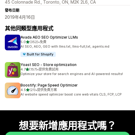
45 Colonnade Rd., Toronto, ON, M2K 2L6, CA
發布日期
2019年4月16日
其他同類型應用程式
Avada AEO SEO Optimizer LLMs
滿分 5 顆星
5.0
(352)
•
免費
共有 352 則評價
AI SEO, AEO, GEO with llms.txt, llms-full,txt, agents.md
Built for Shopify
Yoast SEO ‑ Store optimization
滿分 5 顆星
4.7
(157)
•
提供免費試用
共有 157 則評價
Optimize your store for search engines and AI-powered results!
Boostify: Page Speed Optimizer
滿分 5 顆星
4.5
(21)
•
提供免費方案
共有 21 則評價
AI website speed optimizer boost core web vitals CLS, FCP, LCP
想要新增應用程式嗎？