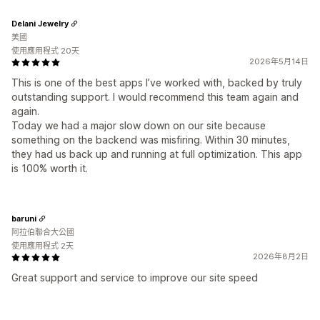
Delani Jewelry
美國
使用應用程式 20天
2026年5月14日
This is one of the best apps I’ve worked with, backed by truly
outstanding support. I would recommend this team again and
again.
Today we had a major slow down on our site because
something on the backend was misfiring. Within 30 minutes,
they had us back up and running at full optimization. This app
is 100% worth it.
baruni
阿拉伯聯合大公國
使用應用程式 2天
2026年8月2日
Great support and service to improve our site speed