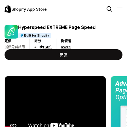
Shopify App Store
Hyperspeed EXTREME Page Speed
Built for Shopify
定價
評分
開發者
提供免費試用
4.8
(145)
Rvere
安裝