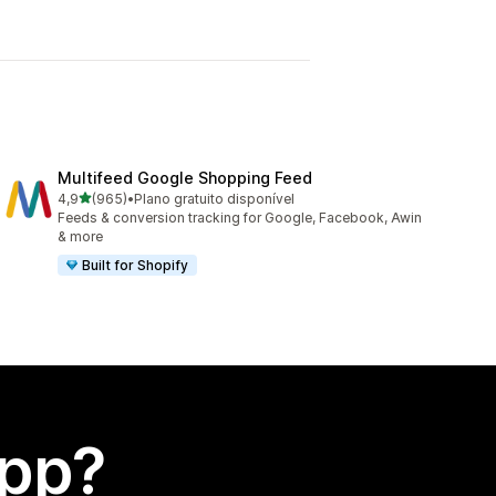
Multifeed Google Shopping Feed
de 5 estrelas
4,9
(965)
•
Plano gratuito disponível
965 avaliações ao todo
Feeds & conversion tracking for Google, Facebook, Awin
& more
Built for Shopify
app?