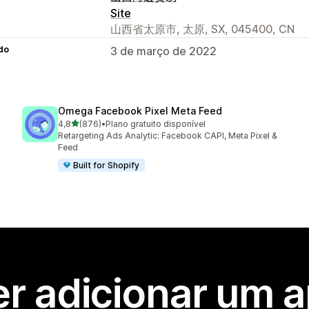
Site
山西省太原市, 太原, SX, 045400, CN
do
3 de março de 2022
Omega Facebook Pixel Meta Feed
de 5 estrelas
4,8
(876)
•
Plano gratuito disponível
876 avaliações ao todo
Retargeting Ads Analytic: Facebook CAPI, Meta Pixel &
Feed
Built for Shopify
r adicionar um 