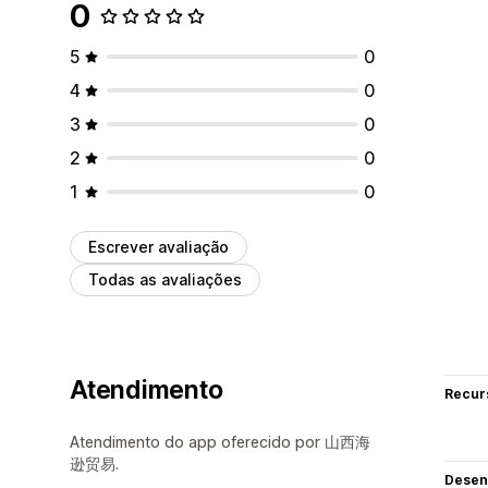
0
5
0
4
0
3
0
2
0
1
0
Escrever avaliação
Todas as avaliações
Atendimento
Recur
Atendimento do app oferecido por 山西海
逊贸易.
Desen