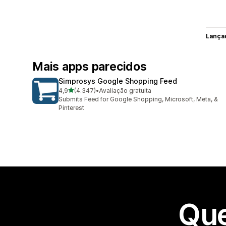
Lança
Mais apps parecidos
Simprosys Google Shopping Feed
de 5 estrelas
4,9
(4.347)
•
Avaliação gratuita
4347 avaliações ao todo
Submits Feed for Google Shopping, Microsoft, Meta, &
Pinterest
Que