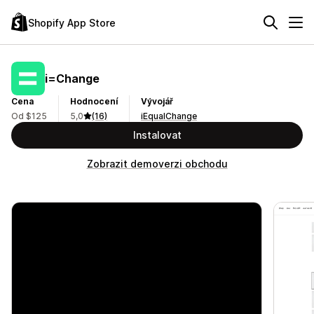
Shopify App Store
i=Change
Cena
Hodnocení
Vývojář
Od $125
5,0
(16)
iEqualChange
Instalovat
Zobrazit demoverzi obchodu