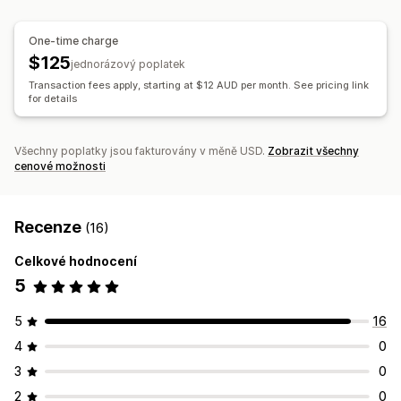
Výkazy
One-time charge
Přizpůsobení
$125
jednorázový poplatek
Vstupní stránky
Odznaky
Živé počítadlo
Darovací widget
Transaction fees apply, starting at $12 AUD per month. See pricing link
Kampaně
E-mailová oznámení
for details
Všechny poplatky jsou fakturovány v měně USD.
Zobrazit všechny
cenové možnosti
Recenze
(16)
Celkové hodnocení
5
5
16
4
0
3
0
2
0