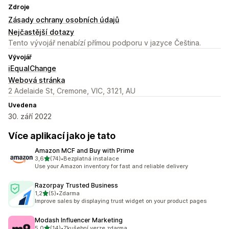
Zdroje
Zásady ochrany osobních údajů
Nejčastější dotazy
Tento vývojář nenabízí přímou podporu v jazyce Čeština.
Vývojář
iEqualChange
Webová stránka
2 Adelaide St, Cremone, VIC, 3121, AU
Uvedena
30. září 2022
Více aplikací jako je tato
Amazon MCF and Buy with Prime
z 5 hvězd
3,6
(74)
•
Bezplatná instalace
Celkový počet recenzí: 74
Use your Amazon inventory for fast and reliable delivery
Razorpay Trusted Business
z 5 hvězd
1,2
(5)
•
Zdarma
Celkový počet recenzí: 5
Improve sales by displaying trust widget on your product pages
Modash Influencer Marketing
z 5 hvězd
5,0
(14)
•
Zkušební verze zdarma