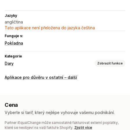
Jazyky
angličtina
Tato aplikace není přeložena do jazyka čeština
Funguje s:
Pokladna
Kategorie
Dary
Zobrazit funkce
Typ charity
Aplikace pro důvěru v ostatní – další
Nezisková organizace
Benefiční sbírka
Sociální dopad
Ochrana životního prostředí
Uhlíková kompenzace
Vlastní charita
Cena
Správa darů
Vyberte si tarif, který nejlépe vyhovuje vašemu podnikání.
Automatické zpracování
Částka darů
Cíle darů
Partner iEqualChange může samostatně fakturovat externí poplatky,
Daňová potvrzení
Sledování dopadu
Analytika
Panely
které se neobjeví na vaší faktuře Shopify.
Zjistit více