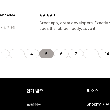
nblanketco
Great app, great developers. Exactly 
 기간 2개월
does the job perfectly. Love it.
1
…
4
5
6
7
…
14
인기 범주
리소스
드랍쉬핑
Shopify 지