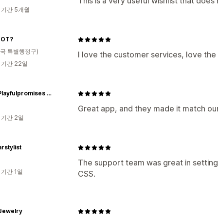
This is a very useful wishlist that does 
 기간 5개월
NOT?
국 특별행정구)
I love the customer services, love the 
 기간 22일
Www Playfulpromises Com
Great app, and they made it match our
 기간 2일
rstylist
The support team was great in setting 
 기간 1일
CSS.
Jewelry