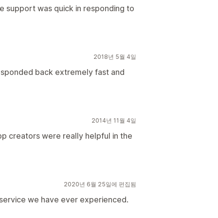
he support was quick in responding to
2018년 5월 4일
responded back extremely fast and
2014년 11월 4일
 creators were really helpful in the
2020년 6월 25일에 편집됨
service we have ever experienced.