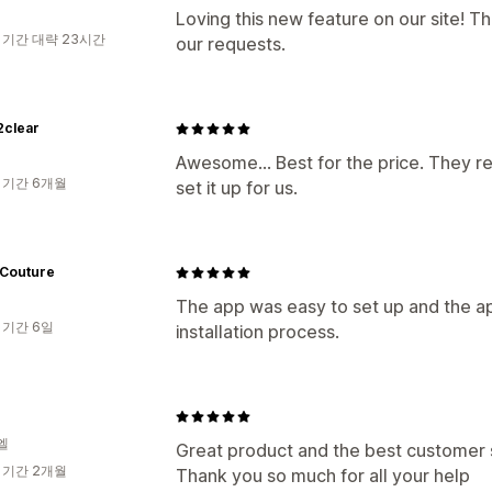
Loving this new feature on our site! T
 기간 대략 23시간
our requests.
2clear
Awesome... Best for the price. They 
 기간 6개월
set it up for us.
Couture
The app was easy to set up and the app
 기간 6일
installation process.
엘
Great product and the best customer 
 기간 2개월
Thank you so much for all your help