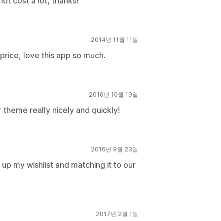
not cost a lot, thanks!
2014년 11월 11일
price, love this app so much.
2016년 10월 19일
 theme really nicely and quickly!
2016년 9월 23일
up my wishlist and matching it to our
2017년 2월 1일