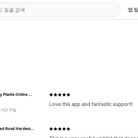
앱 
Calgary Plants Online Garden Centre
Love this app and fantastic support!
 기간 11일
Crooked Road Hardwoods