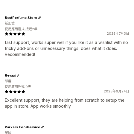
BestPerfume.Store
新加坡
使用應用程式 接近2年
2025年7月3日
fast support, works super well if you like it as a wishlist with no
tricky add-ons or unnecessary things, does what it does.
Recommended!
Revaaj
印度
使用應用程式 9天
2025年6月24日
Excellent support, they are helping from scratch to setup the
app in store. App works smoothly
Parkers Foodservice
英國