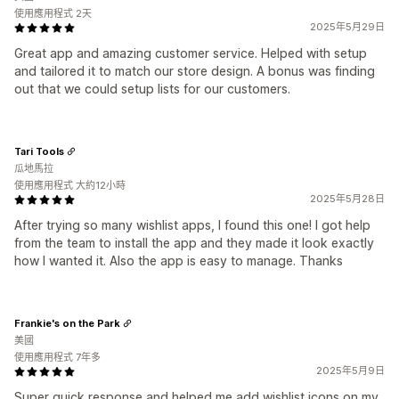
使用應用程式 2天
2025年5月29日
Great app and amazing customer service. Helped with setup
and tailored it to match our store design. A bonus was finding
out that we could setup lists for our customers.
Tari Tools
瓜地馬拉
使用應用程式 大約12小時
2025年5月28日
After trying so many wishlist apps, I found this one! I got help
from the team to install the app and they made it look exactly
how I wanted it. Also the app is easy to manage. Thanks
Frankie's on the Park
美國
使用應用程式 7年多
2025年5月9日
Super quick response and helped me add wishlist icons on my