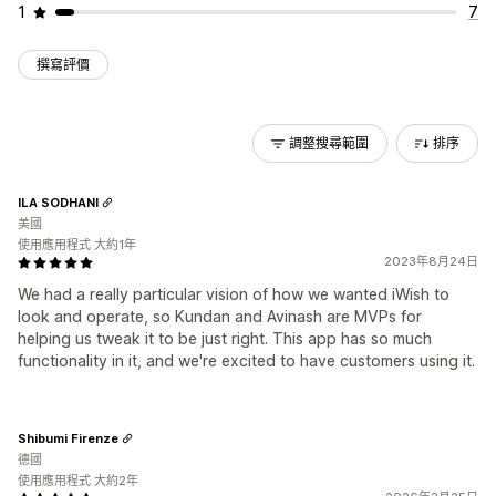
1
7
撰寫評價
調整搜尋範圍
排序
ILA SODHANI
美國
使用應用程式 大約1年
2023年8月24日
We had a really particular vision of how we wanted iWish to
look and operate, so Kundan and Avinash are MVPs for
helping us tweak it to be just right. This app has so much
functionality in it, and we're excited to have customers using it.
Shibumi Firenze
德國
使用應用程式 大約2年