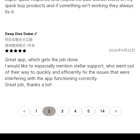
quick buy products and if something isn't working they always
fix it.
Deep Dive Dubai
阿拉伯聯合大公國
使用應用程式 1年多
2025年4月22日
Great app, which gets the job done.
I would like to especially mention stellar support, who went out
of their way to quickly and efficiently fix the issues that were
interfering with the app functioning correctly.
Great job, thanks a lot!
1
2
3
4
5
14