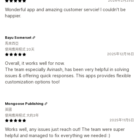
2026年2月25日
Wonderful app and amazing customer servcie! I couldn't be
happier.
Bayu Somerset
馬來西亞
使用應用程式 20天
2025年12月18日
Overall, it works well for now.
The team especially Avinash, has been very helpful in solving
issues & offering quick responses. This apps provides flexible
customization options too!
Mongoose Publishing
英國
使用應用程式 大約3年
2025年11月5日
Works well, any issues just reach out! The team were super
helpful and managed to fix everything we needed :)