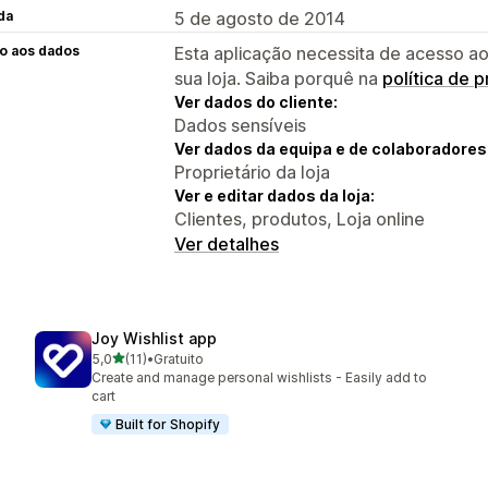
da
5 de agosto de 2014
o aos dados
Esta aplicação necessita de acesso ao
sua loja. Saiba porquê na
política de 
Ver dados do cliente:
Dados sensíveis
Ver dados da equipa e de colaboradores
Proprietário da loja
Ver e editar dados da loja:
Clientes, produtos, Loja online
Ver detalhes
Joy Wishlist app
de 5 estrelas
5,0
(11)
•
Gratuito
11 total de avaliações
Create and manage personal wishlists - Easily add to
cart
Built for Shopify