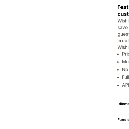
Feat
cust
Wishl
save 
guest
creat
Wishl
Pri
Mul
No 
Ful
API
Idiom
Funci