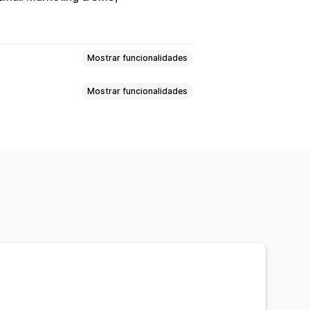
Mostrar funcionalidades
Mostrar funcionalidades
os pública
Favoritos
ejos dos visitantes
E-mails de venda cruzada
eposição em stock
sociais
Partilhar ligações
ersonalizadas
 carrinho
squemas personalizados
odelos de e-mail
s
Alertas de stock