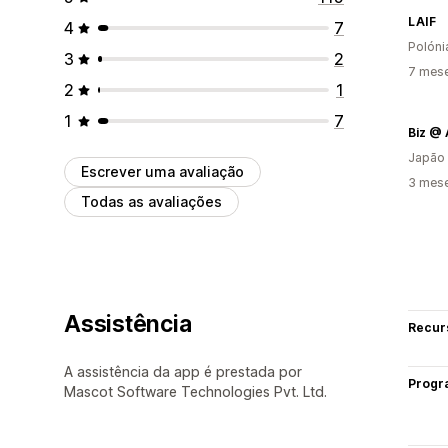
LAIF
4
7
Polóni
3
2
7 mese
2
1
1
7
Biz @
Japão
Escrever uma avaliação
3 mese
Todas as avaliações
Assistência
Recur
A assistência da app é prestada por
Progr
Mascot Software Technologies Pvt. Ltd.