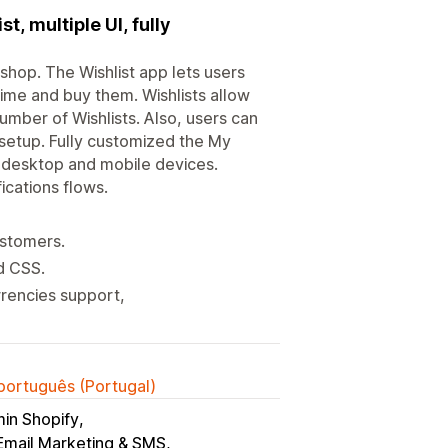
t, multiple UI, fully
 shop. The Wishlist app lets users
 time and buy them. Wishlists allow
mber of Wishlists. Also, users can
 setup. Fully customized the My
 desktop and mobile devices.
ications flows.
ustomers.
d CSS.
rrencies support,
 português (Portugal)
in Shopify
 Email Marketing & SMS