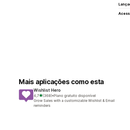
Lança
Acess
Mais aplicações como esta
Wishlist Hero
de 5 estrelas
4,7
(368)
•
Plano gratuito disponível
368 total de avaliações
Grow Sales with a customizable Wishlist & Email
reminders