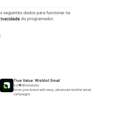
s seguintes dados para funcionar na
privacidade
do programador.
:
True Value: Wishlist Email
de 5 estrelas
5,0
(8)
•
Gratuito
8 total de avaliações
Grow your brand with easy, advanced wishlist email
campaigns