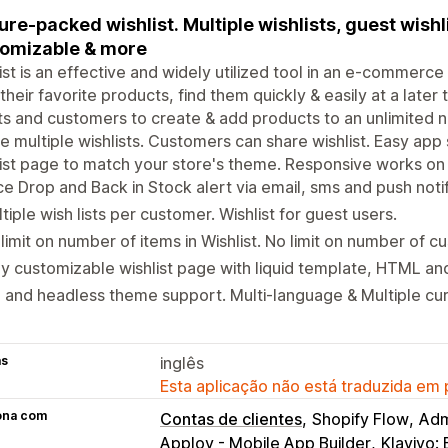
ure-packed wishlist. Multiple wishlists, guest wishlis
omizable & more
ist is an effective and widely utilized tool in an e-commerce
their favorite products, find them quickly & easily at a later
s and customers to create & add products to an unlimited nu
e multiple wishlists. Customers can share wishlist. Easy app
ist page to match your store's theme. Responsive works on
ce Drop and Back in Stock alert via email, sms and push notif
tiple wish lists per customer. Wishlist for guest users.
limit on number of items in Wishlist. No limit on number of c
ly customizable wishlist page with liquid template, HTML an
 and headless theme support. Multi-language & Multiple cu
as
inglês
Esta aplicação não está traduzida em
ona com
Contas de clientes
Shopify Flow
Adm
Apploy - Mobile App Builder
Klaviyo: